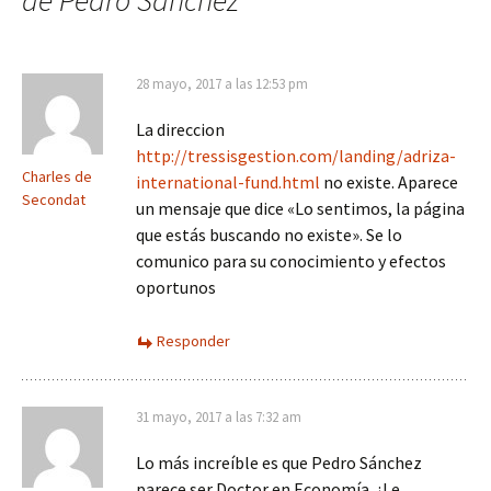
de Pedro Sánchez
”
28 mayo, 2017 a las 12:53 pm
La direccion
http://tressisgestion.com/landing/adriza-
Charles de
international-fund.html
no existe. Aparece
Secondat
un mensaje que dice «Lo sentimos, la página
que estás buscando no existe». Se lo
comunico para su conocimiento y efectos
oportunos
Responder
31 mayo, 2017 a las 7:32 am
Lo más increíble es que Pedro Sánchez
parece ser Doctor en Economía..¿Le