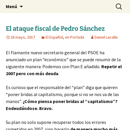
Blog de Daniel Lacalle
Saltar
Buscar:
dlacalle.com
Menú
al
contenido
El ataque fiscal de Pedro Sánchez
26 mayo, 2017
El Español
,
en Portada
Daniel Lacalle
El flamante nuevo secretario general del PSOE ha
anunciado un plan “económico” que se puede resumir de la
siguiente manera: Podemos con Plan E añadido.
Repetir el
2007 pero con más deuda
.
Es curioso que el responsable del “plan” diga que quieren
“poner bridas al capitalismo, porque si no se nos va de las
manos”.
¿Cómo piensa poner bridas al “capitalismo”?
Endeudándose. Bravo.
Su plan no solo supone recuperar todos los errores
cometidos en 2007, sino hacerlo
de manera mucho más