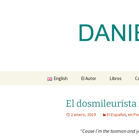
Blog de Daniel Lacalle
Saltar
al
contenido
dlacalle.
English
El Autor
Libros
C
El dosmileurista
2 enero, 2019
El Español
,
en Po
“Cause I’m the taxman and yo