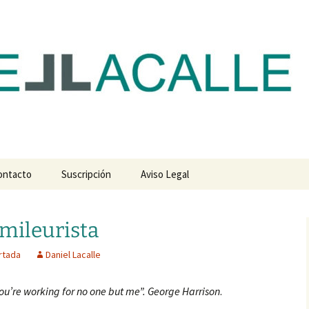
com
ontacto
Suscripción
Aviso Legal
 mileurista
rtada
Daniel Lacalle
u’re working for no one but me”. George Harrison
.