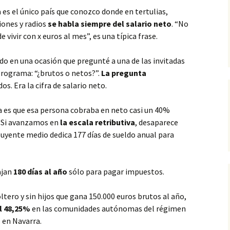
es el único país que conozco donde en tertulias,
iones y radios
se habla siempre del salario neto
. “No
e vivir con x euros al mes”, es una típica frase.
do en una ocasión que pregunté a una de las invitadas
programa: “¿brutos o netos?”.
La pregunta
s. Era la cifra de salario neto.
ta es que esa persona cobraba en neto casi un 40%
. Si avanzamos en
la escala retributiva
, desaparece
uyente medio dedica 177 días de sueldo anual para
ajan
180 días al año
sólo para pagar impuestos.
tero y sin hijos que gana 150.000 euros brutos al año,
el 48,25%
en las comunidades autónomas del régimen
 en Navarra.