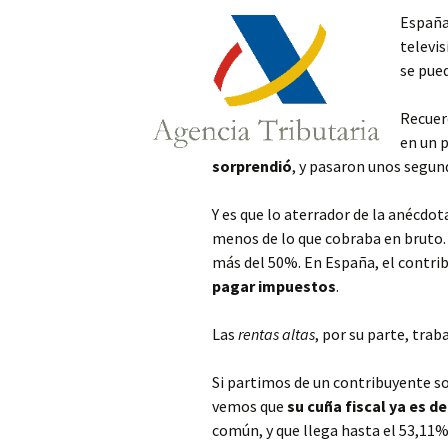
España 
televis
se pued
Recuer
en un 
sorprendió
, y pasaron unos segundo
Y es que lo aterrador de la anécdo
menos de lo que cobraba en bruto
más del 50%. En España, el contrib
pagar impuestos
.
Las
rentas altas
, por su parte, trab
Si partimos de un contribuyente sol
vemos que
su cuña fiscal ya es d
común, y que llega hasta el 53,11%