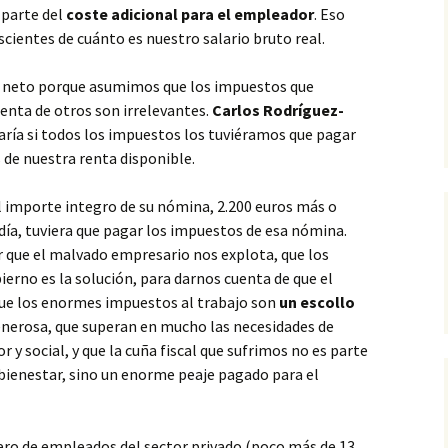
 parte del
coste adicional para el empleador
. Eso
scientes de cuánto es nuestro salario bruto real.
 neto porque asumimos que los impuestos que
enta de otros son irrelevantes.
Carlos Rodríguez-
aría si todos los impuestos los tuviéramos que pagar
 de nuestra renta disponible.
l importe integro de su nómina, 2.200 euros más o
día, tuviera que pagar los impuestos de esa nómina.
 que el malvado empresario nos explota, que los
bierno es la solución, para darnos cuenta de que el
ue los enormes impuestos al trabajo son
un escollo
enerosa, que superan en mucho las necesidades de
r y social, y que la cuña fiscal que sufrimos no es parte
 bienestar, sino un enorme peaje pagado para el
mero de empleados del sector privado (poco más de 13