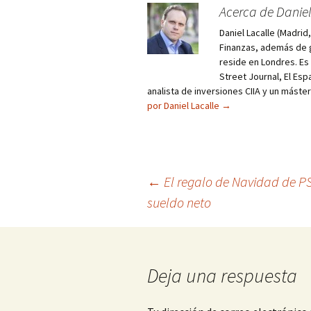
Acerca de Daniel
Daniel Lacalle (Madri
Finanzas, además de g
reside en Londres. E
Street Journal, El Esp
analista de inversiones CIIA y un máste
por Daniel Lacalle
→
Navegación
←
El regalo de Navidad de P
sueldo neto
de
entradas
Deja una respuesta