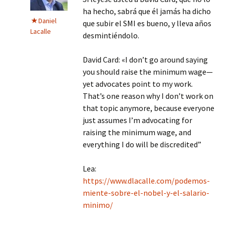
ha hecho, sabrá que él jamás ha dicho
Daniel
que subir el SMI es bueno, y lleva años
Lacalle
desmintiéndolo.
David Card: «I don’t go around saying
you should raise the minimum wage—
yet advocates point to my work.
That’s one reason why I don’t work on
that topic anymore, because everyone
just assumes I’m advocating for
raising the minimum wage, and
everything I do will be discredited”
Lea:
https://www.dlacalle.com/podemos-
miente-sobre-el-nobel-y-el-salario-
minimo/