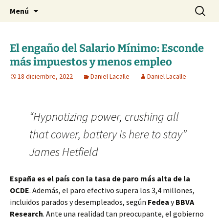
Blog de Daniel Lacalle
Saltar
Buscar:
dlacalle.com
Menú
al
contenido
El engaño del Salario Mínimo: Esconde
más impuestos y menos empleo
18 diciembre, 2022
Daniel Lacalle
Daniel Lacalle
“Hypnotizing power, crushing all
that cower, battery is here to stay”
James Hetfield
España es el país con la tasa de paro más alta de la
OCDE
. Además, el paro efectivo supera los 3,4 millones,
incluidos parados y desempleados, según
Fedea
y
BBVA
Research
. Ante una realidad tan preocupante, el gobierno