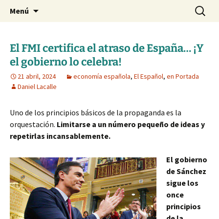
Blog de Daniel Lacalle
Saltar
Buscar:
dlacalle.com
Menú
al
contenido
El FMI certifica el atraso de España… ¡Y
el gobierno lo celebra!
21 abril, 2024
economía española
,
El Español
,
en Portada
Daniel Lacalle
Uno de los principios básicos de la propaganda es la
orquestación.
Limitarse a un número pequeño de ideas y
repetirlas incansablemente.
El gobierno
de Sánchez
sigue los
once
principios
de la