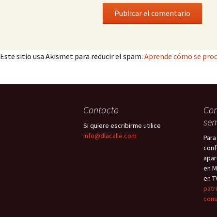
Este sitio usa Akismet para reducir el spam.
Aprende cómo se proc
Contacto
Con
sem
Si quiere escribirme utilice
info@dlacalle.com
Para
conf
apar
en M
en T
patr
cons