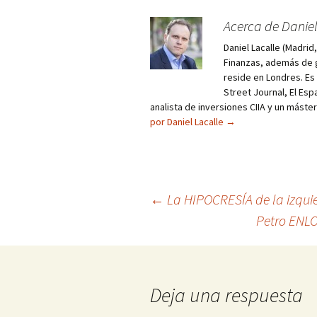
Acerca de Daniel
Daniel Lacalle (Madri
Finanzas, además de g
reside en Londres. E
Street Journal, El Esp
analista de inversiones CIIA y un máste
por Daniel Lacalle
→
Navegación
←
La HIPOCRESÍA de la izqui
Petro ENL
de
entradas
Deja una respuesta