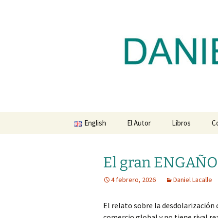
Blog de Daniel Lacalle
Saltar
al
contenido
dlacalle.
English
El Autor
Libros
C
El gran ENGAÑO 
4 febrero, 2026
Daniel Lacalle
El relato sobre la desdolarización
comercio global y no tiene rival rea