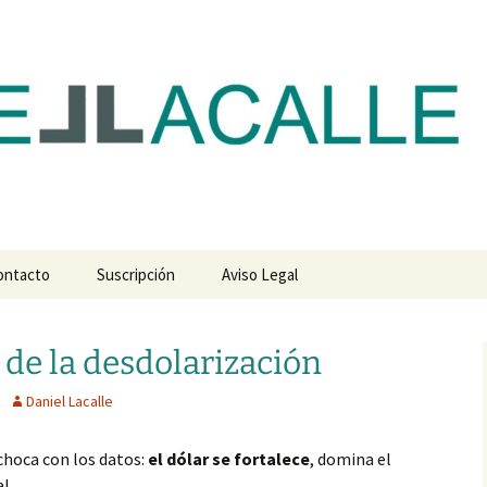
com
ontacto
Suscripción
Aviso Legal
de la desdolarización
Daniel Lacalle
 choca con los datos:
el dólar se fortalece
, domina el
l.