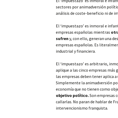
El ‘impuestazo’ es inmoral e infan
sectores por animadversión polític
análisis de coste-beneficio ni de i
El ‘impuestazo’ es inmoral e infan
empresas españolas mientras
otra
sufren
y, con ello, generan una de
empresas españolas. Es literalment
industrial y financiera.
El ‘impuestazo’ es arbitrario, inmo
aplique a las cinco empresas más gr
las empresas deben tener aplica a u
Simplemente la animadversión polí
economía que no tienen como objet
objetivo político.
Son empresas co
callarlas. No paran de hablar de F
intervencionismo franquista.