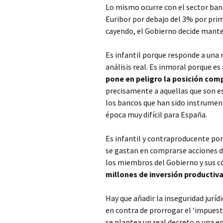
Lo mismo ocurre con el sector ban
Euribor por debajo del 3% por pri
cayendo, el Gobierno decide manten
Es infantil porque responde a una
análisis real. Es inmoral porque es 
pone en peligro la posición com
precisamente a aquellas que son es
los bancos que han sido instrument
época muy difícil para España.
Es infantil y contraproducente por
se gastan en comprarse acciones d
los miembros del Gobierno y sus 
millones de inversión productiva
Hay que añadir la inseguridad juríd
en contra de prorrogar el ‘impuesta
se plantea un real decreto o una e