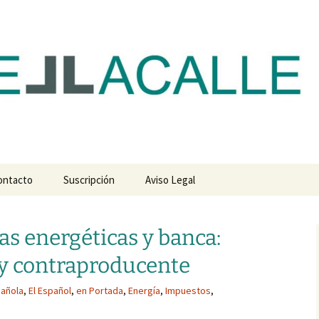
com
ontacto
Suscripción
Aviso Legal
as energéticas y banca:
l y contraproducente
añola
,
El Español
,
en Portada
,
Energía
,
Impuestos
,