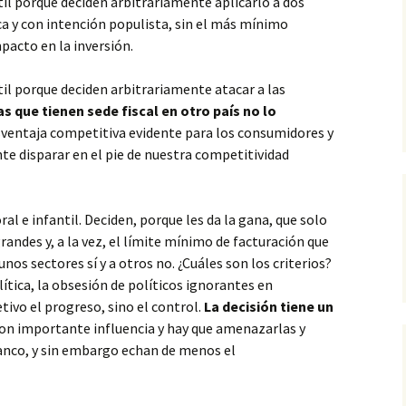
til porque deciden arbitrariamente aplicarlo a dos
a y con intención populista, sin el más mínimo
mpacto en la inversión.
til porque deciden arbitrariamente atacar a las
s que tienen sede fiscal en otro país no lo
sventaja competitiva evidente para los consumidores y
e disparar en el pie de nuestra competitividad
ral e infantil. Deciden, porque les da la gana, que solo
andes y, a la vez, el límite mínimo de facturación que
nos sectores sí y a otros no. ¿Cuáles son los criterios?
tica, la obsesión de políticos ignorantes en
ivo el progreso, sino el control.
La decisión tiene un
n importante influencia y hay que amenazarlas y
ranco, y sin embargo echan de menos el