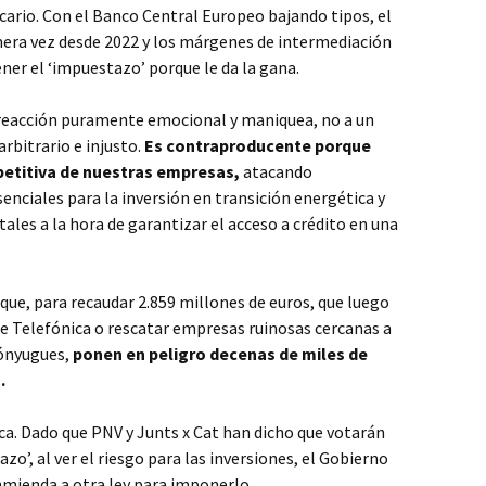
cario. Con el Banco Central Europeo bajando tipos, el
mera vez desde 2022 y los márgenes de intermediación
er el ‘impuestazo’ porque le da la gana.
 reacción puramente emocional y maniquea, no a un
arbitrario e injusto.
Es contraproducente porque
petitiva de nuestras empresas,
atacando
enciales para la inversión en transición energética y
ales a la hora de garantizar el acceso a crédito en una
que, para recaudar 2.859 millones de euros, que luego
e Telefónica o rescatar empresas ruinosas cercanas a
cónyugues,
ponen en peligro decenas de miles de
.
ica. Dado que PNV y Junts x Cat han dicho que votarán
zo’, al ver el riesgo para las inversiones, el Gobierno
nmienda a otra ley para imponerlo.