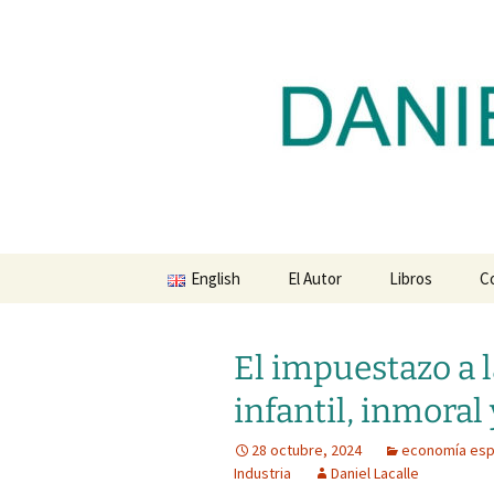
Blog de Daniel Lacalle
Saltar
al
contenido
dlacalle.
English
El Autor
Libros
C
El impuestazo a l
infantil, inmora
28 octubre, 2024
economía esp
Industria
Daniel Lacalle