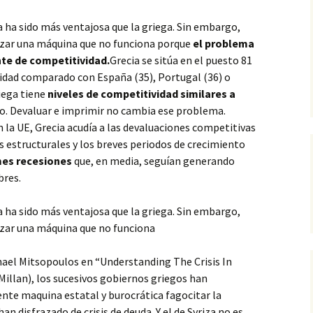
 ha sido más ventajosa que la griega. Sin embargo,
rzar una máquina que no funciona porque
el problema
te de competitividad.
Grecia se sitúa en el puesto 81
vidad comparado con España (35), Portugal (36) o
riega tiene
niveles de competitividad similares a
eo. Devaluar e imprimir no cambia ese problema.
 la UE, Grecia acudía a las devaluaciones competitivas
estructurales y los breves periodos de crecimiento
es recesiones
que, en media, seguían generando
bres.
 ha sido más ventajosa que la griega. Sin embargo,
rzar una máquina que no funciona
hael Mitsopoulos en “Understanding The Crisis In
llan), los sucesivos gobiernos griegos han
iente maquina estatal y burocrática fagocitar la
n disfrazado de crisis de deuda. Y el de Syriza no es