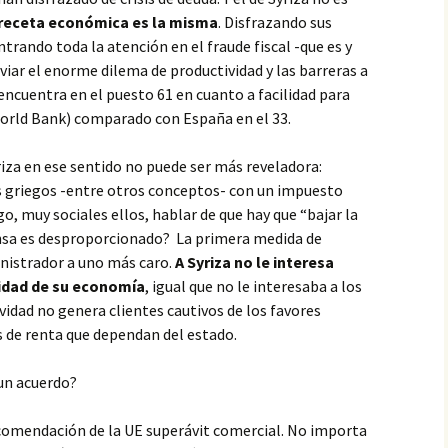
 receta económica es la misma
. Disfrazando sus
ntrando toda la atención en el fraude fiscal -que es y
viar el enorme dilema de productividad y las barreras a
encuentra en el puesto 61 en cuanto a facilidad para
orld Bank) comparado con España en el 33.
iza en ese sentido no puede ser más reveladora:
os griegos -entre otros conceptos- con un impuesto
uego, muy sociales ellos, hablar de que hay que “bajar la
fensa es desproporcionado? La primera medida de
nistrador a uno más caro.
A Syriza no le interesa
vidad de su economía
, igual que no le interesaba a los
vidad no genera clientes cautivos de los favores
s de renta que dependan del estado.
 un acuerdo?
comendación de la UE superávit comercial. No importa