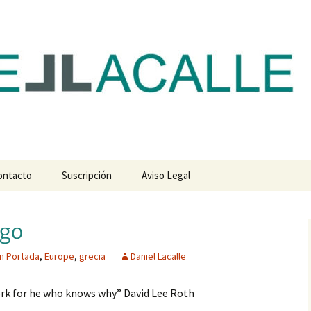
com
ontacto
Suscripción
Aviso Legal
ego
n Portada
,
Europe
,
grecia
Daniel Lacalle
rk for he who knows why” David Lee Roth