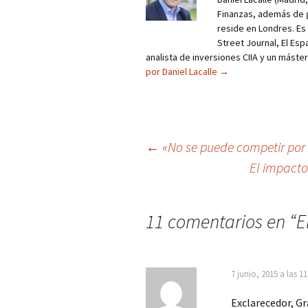
Finanzas, además de g
reside en Londres. E
Street Journal, El Esp
analista de inversiones CIIA y un máste
por Daniel Lacalle
→
Navegación
←
«No se puede competir por 
El impacto
de
entradas
11 comentarios en “
E
7 junio, 2015 a las 1
Exclarecedor, Gr