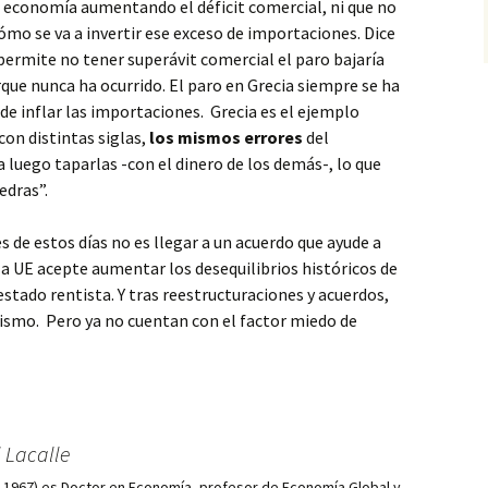
 economía aumentando el déficit comercial, ni que no
ómo se va a invertir ese exceso de importaciones. Dice
 permite no tener superávit comercial el paro bajaría
e nunca ha ocurrido. El paro en Grecia siempre se ha
de inflar las importaciones. Grecia es el ejemplo
con distintas siglas,
los mismos errores
del
 luego taparlas -con el dinero de los demás-, lo que
edras”.
s de estos días no es llegar a un acuerdo que ayude a
 la UE acepte aumentar los desequilibrios históricos de
stado rentista. Y tras reestructuraciones y acuerdos,
mismo. Pero ya no cuentan con el factor miedo de
 Lacalle
d, 1967) es Doctor en Economía, profesor de Economía Global y