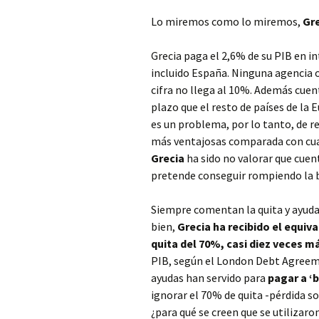
Lo miremos como lo miremos,
Gre
Grecia paga el 2,6% de su PIB en i
incluido España. Ninguna agencia o 
cifra no llega al 10%. Además cue
plazo que el resto de países de la
es un problema, por lo tanto, de r
más ventajosas comparada con cual
Grecia
ha sido no valorar que cuen
pretende conseguir rompiendo la b
Siempre comentan la quita y ayuda
bien,
Grecia ha recibido el equiva
quita del 70%, casi diez veces m
PIB, según el London Debt Agreem
ayudas han servido para
pagar a ‘
ignorar el 70% de quita -pérdida s
¿para qué se creen que se utilizaro