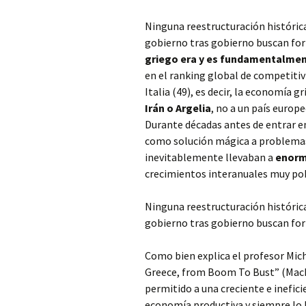
Ninguna reestructuración histórica
gobierno tras gobierno buscan fo
griego era y es fundamentalmen
en el ranking global de competiti
Italia (49), es decir, la economía g
Irán o Argelia
, no a un país europ
Durante décadas antes de entrar en
como solución mágica a problemas 
inevitablemente llevaban a
enorm
crecimientos interanuales muy po
Ninguna reestructuración histórica
gobierno tras gobierno buscan fo
Como bien explica el profesor Mic
Greece, from Boom To Bust” (MacMi
permitido a una creciente e inefic
economía productiva y siempre lo ha