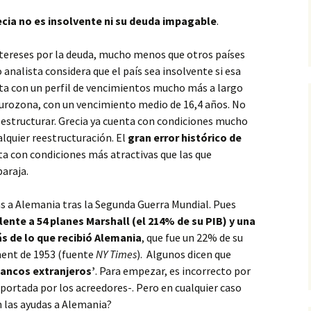
cia no es insolvente ni su deuda impagable
.
ntereses por la deuda, mucho menos que otros países
analista considera que el país sea insolvente si esa
nta con un perfil de vencimientos mucho más a largo
 Eurozona, con un vencimiento medio de 16,4 años. No
eestructurar. Grecia ya cuenta con condiciones mucho
quier reestructuración. El
gran error histórico de
ta con condiciones más atractivas que las que
araja.
s a Alemania tras la Segunda Guerra Mundial. Pues
lente a 54 planes Marshall (el 214% de su PIB) y una
ás de lo que recibió Alemania
, que fue un 22% de su
ent de 1953 (fuente
NY Times
). Algunos dicen que
bancos extranjeros’
. Para empezar, es incorrecto por
oportada por los acreedores-. Pero en cualquier caso
n las ayudas a Alemania?