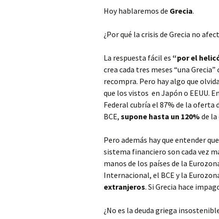
Hoy hablaremos de
Grecia
.
¿Por qué la crisis de Grecia no afe
La respuesta fácil es
“por el heli
crea cada tres meses “una Grecia”
recompra. Pero hay algo que olvi
que los vistos en Japón o EEUU. E
Federal cubría el 87% de la oferta
BCE,
supone hasta un 120%
de la
Pero además hay que entender que, 
sistema financiero son cada vez má
manos de los países de la Eurozon
Internacional, el BCE y la Eurozona
extranjeros
. Si Grecia hace impa
¿No es la deuda griega insostenibl