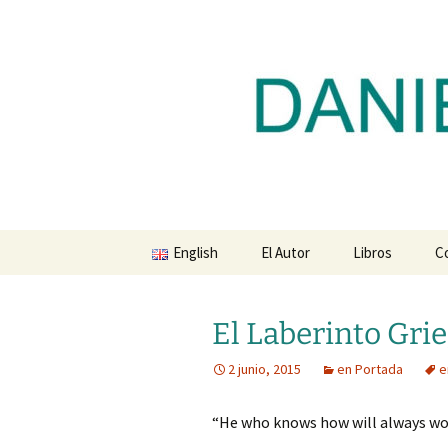
Blog de Daniel Lacalle
Saltar
al
contenido
dlacalle.
English
El Autor
Libros
C
El Laberinto Gri
2 junio, 2015
en Portada
e
“He who knows how will always wo