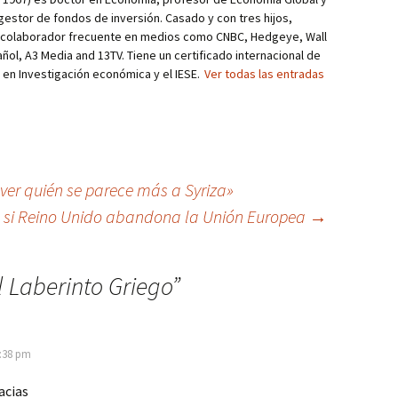
estor de fondos de inversión. Casado y con tres hijos,
s colaborador frecuente en medios como CNBC, Hedgeye, Wall
añol, A3 Media and 13TV. Tiene un certificado internacional de
r en Investigación económica y el IESE.
Ver todas las entradas
ver quién se parece más a Syriza»
 si Reino Unido abandona la Unión Europea
→
l Laberinto Griego
”
1:38 pm
acias