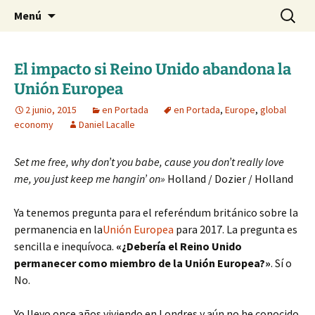
Blog de Daniel Lacalle
Saltar
Buscar:
dlacalle.com
Menú
al
contenido
El impacto si Reino Unido abandona la
Unión Europea
2 junio, 2015
en Portada
en Portada
,
Europe
,
global
economy
Daniel Lacalle
Set me free, why don’t you babe, cause you don’t really love
me, you just keep me hangin’ on»
Holland / Dozier / Holland
Ya tenemos pregunta para el referéndum británico sobre la
permanencia en la
Unión Europea
para 2017. La pregunta es
sencilla e inequívoca.
«¿Debería el Reino Unido
permanecer como miembro de la Unión Europea?»
. Sí o
No.
Yo llevo once años viviendo en Londres y aún no he conocido