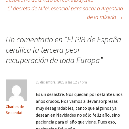
de
El decreto de Milei, esencial para sacar a Argentina
entradas
de la miseria
→
Un comentario en “
El PIB de España
certifica la tercera peor
recuperación de toda Europa
”
25 diciembre, 2023 a las 12:27 pm
Es un desastre. Nos quedan por delante unos
años crudos. Nos vamos a llevar sorpresas
Charles de
muy desagradables, tanto que algunos ya
Secondat
desean en Navidades no sólo feliz año, sino
paciencia para el año que viene. Pues eso,
paciencia y feliz año.