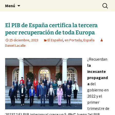
Blog de Daniel Lacalle
Saltar
Buscar:
dlacalle.com
Menú
al
contenido
El PIB de España certifica la tercera
peor recuperación de toda Europa
25 diciembre, 2023
El Español
,
en Portada
,
España
Daniel Lacalle
¿Recuerdan
la
incesante
propagand
a
del
gobierno en
2022 y el
primer
trimestre de
2023? “¡El PIB interanual crece un 5,4%!”, luego “el PIB