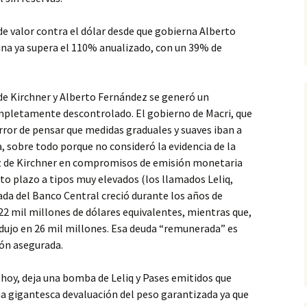
e valor contra el dólar desde que gobierna Alberto
ina ya supera el 110% anualizado, con un 39% de
de Kirchner y Alberto Fernández se generó un
pletamente descontrolado. El gobierno de Macri, que
rror de pensar que medidas graduales y suaves iban a
ia, sobre todo porque no consideró la evidencia de la
ez de Kirchner en compromisos de emisión monetaria
rto plazo a tipos muy elevados (los llamados Leliq,
da del Banco Central creció durante los años de
22 mil millones de dólares equivalentes, mientras que,
edujo en 26 mil millones. Esa deuda “remunerada” es
ión asegurada.
hoy, deja una bomba de Leliq y Pases emitidos que
una gigantesca devaluación del peso garantizada ya que