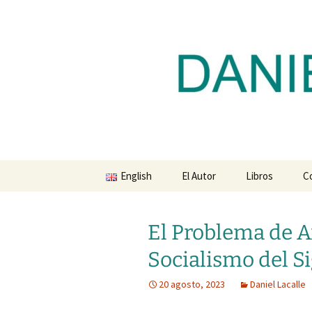
Blog de Daniel Lacalle
Saltar
al
contenido
dlacalle.
English
El Autor
Libros
C
El Problema de Ar
Socialismo del S
20 agosto, 2023
Daniel Lacalle