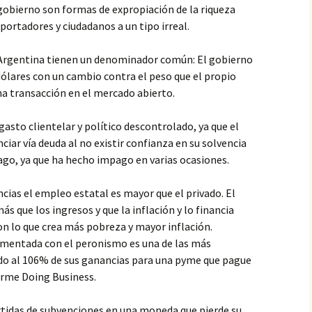
gobierno son formas de expropiación de la riqueza
xportadores y ciudadanos a un tipo irreal.
n Argentina tienen un denominador común: El gobierno
dólares con un cambio contra el peso que el propio
a transacción en el mercado abierto.
asto clientelar y político descontrolado, ya que el
iar vía deuda al no existir confianza en su solvencia
ago, ya que ha hecho impago en varias ocasiones.
ncias el empleo estatal es mayor que el privado. El
 que los ingresos y que la inflación y lo financia
 lo que crea más pobreza y mayor inflación.
lementada con el peronismo es una de las más
ando al 106% de sus ganancias para una pyme que pague
orme Doing Business.
rtidas de subvenciones en una moneda que pierde su