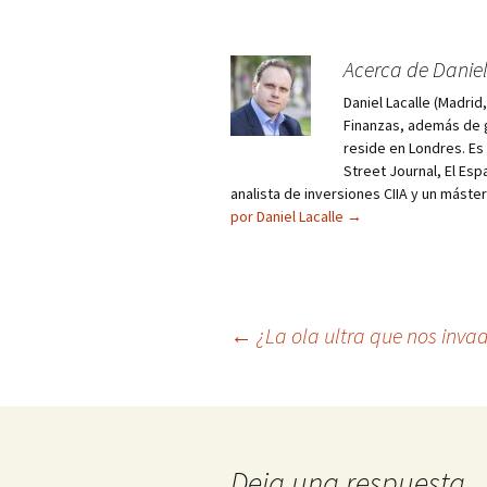
Acerca de Daniel
Daniel Lacalle (Madri
Finanzas, además de g
reside en Londres. E
Street Journal, El Esp
analista de inversiones CIIA y un máste
por Daniel Lacalle
→
Navegación
←
¿La ola ultra que nos inva
de
entradas
Deja una respuesta