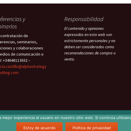
ferencias y
Responsabilidad
inarios
El contenido y opiniones
expresados en esta web son
 contratación de
estrictamente personales y no
erencias, seminarios,
deben ser considerados como
iciones y colaboraciones
recomendaciones de compra o
edios de comunicación o
venta.
V: +34648113632 –
icia.castillo@alphastrategy
ulting.com
 mejor experiencia al usuario en nuestro sitio web. Si continúa utiliza
Estoy de acuerdo
Política de privacidad