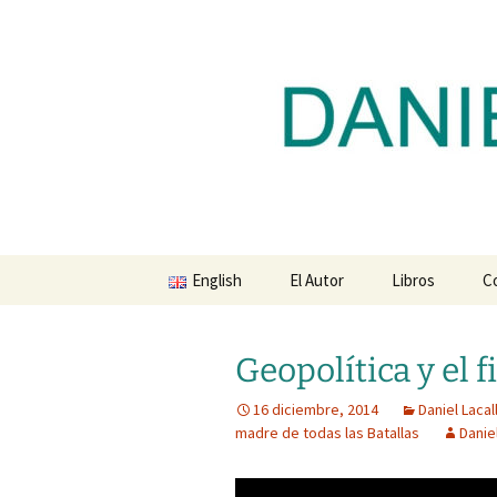
Blog de Daniel Lacalle
Saltar
al
contenido
dlacalle.
English
El Autor
Libros
C
Geopolítica y el 
16 diciembre, 2014
Daniel Lacal
madre de todas las Batallas
Danie