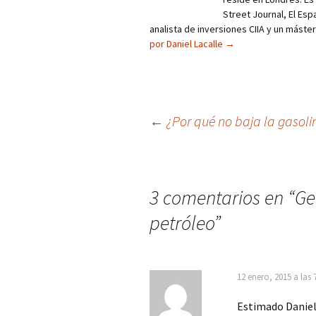
Street Journal, El Esp
analista de inversiones CIIA y un máste
por Daniel Lacalle
→
Navegación
←
¿Por qué no baja la gasoli
de
entradas
3 comentarios en “
Ge
petróleo
”
12 enero, 2015 a las
Estimado Daniel 