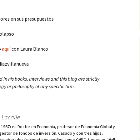
tores en sus presupuestos
colapso
o
aquí
con Laura Blanco
diazvillanueva
d in his books, interviews and this blog are strictly
egy or philosophy of any specific firm.
 Lacalle
d, 1967) es Doctor en Economía, profesor de Economía Global y
estor de fondos de inversión. Casado y con tres hijos,
s colaborador frecuente en medios como CNBC, Hedgeye, Wall