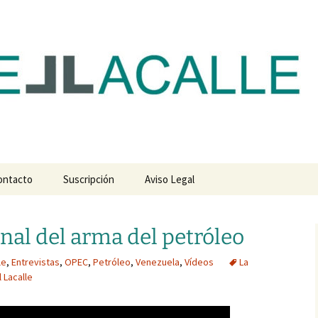
com
ontacto
Suscripción
Aviso Legal
final del arma del petróleo
le
,
Entrevistas
,
OPEC
,
Petróleo
,
Venezuela
,
Vídeos
La
l Lacalle