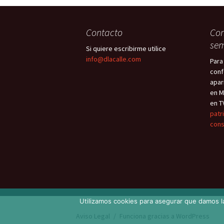
Contacto
Con
sem
Si quiere escribirme utilice
info@dlacalle.com
Para
conf
apar
en M
en T
patr
cons
Utilizamos cookies para asegurar que damos la
Aviso Legal
Funciona gracias a WordPress