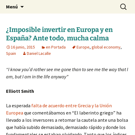
Blog de Daniel Lacalle
Saltar
Buscar:
dlacalle.com
Menú
al
contenido
¿Imposible invertir en Europa y en
España? Ante todo, mucha calma
16 junio, 2015
en Portada
Europe
,
global economy
,
Spain
Daniel Lacalle
“I know you’d rather see me gone than to see me the way that I
am, but I am in the life anyway”
Elliott Smith
La esperada
falta de acuerdo entre Grecia y la Unión
Europea
que comentábamos en “El laberinto griego” ha
llevado a los inversores a retomar la cautela ante una bolsa
que había subido demasiado, demasiado rápido y donde los
fundamentales se estaban olvidando. Tanto que los índices