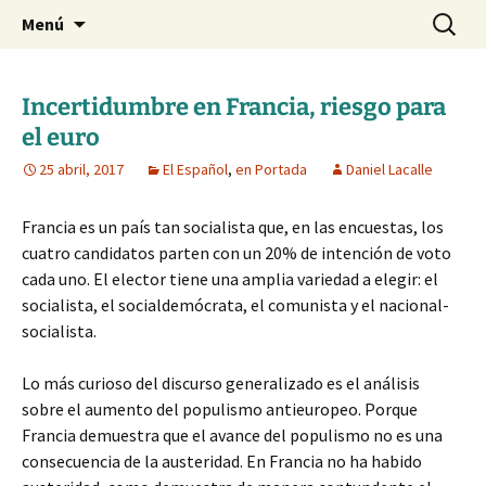
Blog de Daniel Lacalle
Saltar
Buscar:
dlacalle.com
Menú
al
contenido
Incertidumbre en Francia, riesgo para
el euro
25 abril, 2017
El Español
,
en Portada
Daniel Lacalle
Francia es un país tan socialista que, en las encuestas, los
cuatro candidatos parten con un 20% de intención de voto
cada uno. El elector tiene una amplia variedad a elegir: el
socialista, el socialdemócrata, el comunista y el nacional-
socialista.
Lo más curioso del discurso generalizado es el análisis
sobre el aumento del populismo antieuropeo. Porque
Francia demuestra que el avance del populismo no es una
consecuencia de la austeridad. En Francia no ha habido