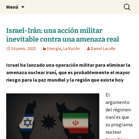
Blog de Daniel Lacalle
Saltar
Buscar:
dlacalle.com
Menú
al
contenido
Israel-Irán: una acción militar
inevitable contra una amenaza real
16 junio, 2025
Energía
,
La Razón
Daniel Lacalle
Israel ha lanzado una operación militar para eliminar la
amenaza nuclear iraní, que es probablemente el mayor
riesgo para la paz mundial y la región que existe hoy
El
argumento
del régimen
iraní es que
su programa
nuclear