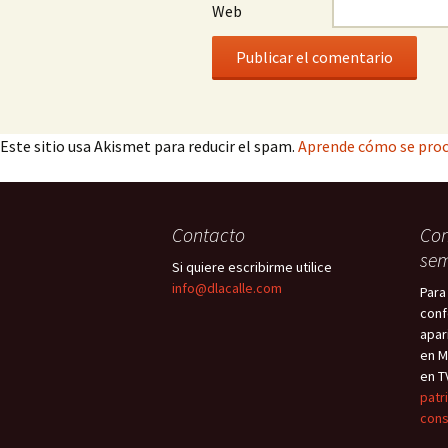
Web
Este sitio usa Akismet para reducir el spam.
Aprende cómo se proc
Contacto
Con
sem
Si quiere escribirme utilice
info@dlacalle.com
Para
conf
apar
en M
en T
patr
cons