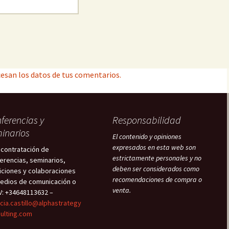
esan los datos de tus comentarios.
ferencias y
Responsabilidad
inarios
El contenido y opiniones
expresados en esta web son
 contratación de
estrictamente personales y no
erencias, seminarios,
deben ser considerados como
iciones y colaboraciones
recomendaciones de compra o
edios de comunicación o
venta.
V: +34648113632 –
icia.castillo@alphastrategy
ulting.com