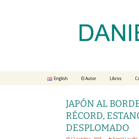
Blog de Daniel Lacalle
Saltar
al
contenido
dlacalle.
English
El Autor
Libros
C
JAPÓN AL BORDE
RÉCORD, ESTAN
DESPLOMADO
12 octubre, 2025
Daniel Lacalle