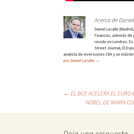
Acerca de Daniel
Daniel Lacalle (Madri
Finanzas, además de g
reside en Londres. E
Street Journal, El Esp
analista de inversiones CIIA y un máste
por Daniel Lacalle
→
Navegación
←
EL BCE ACELERA EL EURO D
NOBEL DE MARÍA CO
de
entradas
Deja una respuesta