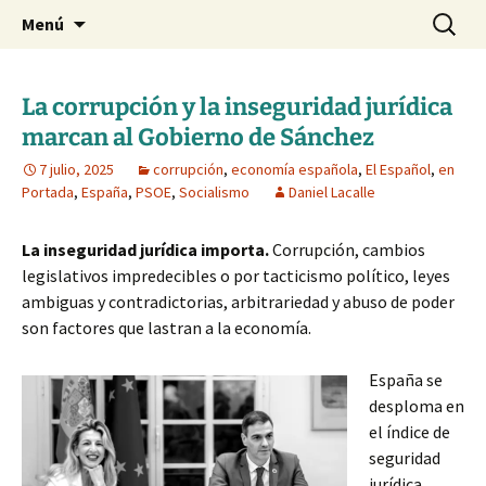
Blog de Daniel Lacalle
Saltar
Buscar:
dlacalle.com
Menú
al
contenido
La corrupción y la inseguridad jurídica
marcan al Gobierno de Sánchez
7 julio, 2025
corrupción
,
economía española
,
El Español
,
en
Portada
,
España
,
PSOE
,
Socialismo
Daniel Lacalle
La inseguridad jurídica importa.
Corrupción, cambios
legislativos impredecibles o por tacticismo político, leyes
ambiguas y contradictorias, arbitrariedad y abuso de poder
son factores que lastran a la economía.
España se
desploma en
el índice de
seguridad
jurídica