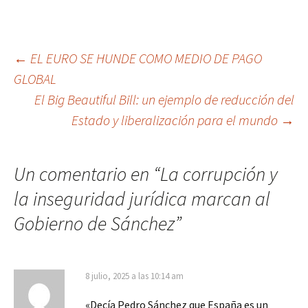
Navegación
←
EL EURO SE HUNDE COMO MEDIO DE PAGO
GLOBAL
de
El Big Beautiful Bill: un ejemplo de reducción del
entradas
Estado y liberalización para el mundo
→
Un comentario en “
La corrupción y
la inseguridad jurídica marcan al
Gobierno de Sánchez
”
8 julio, 2025 a las 10:14 am
«Decía Pedro Sánchez que España es un