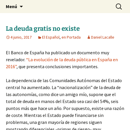
Blog de Daniel Lacalle
Saltar
Buscar:
dlacalle.com
Menú
al
contenido
La deuda gratis no existe
4 junio, 2017
El Español
,
en Portada
Daniel Lacalle
El Banco de España ha publicado un documento muy
revelador.
“La evolución de la deuda pública en España en
2016”
, que presenta conclusiones importantes.
La dependencia de las Comunidades Autónomas del Estado
central ha aumentado. La “nacionalización” de la deuda de
las autonomías, como dice un amigo mío, supone que el
total de deuda en manos del Estado sea casi del 54%, seis
puntos más que hace un año. Por supuesto, existe una razón
de coste. Mientras el Estado puede financiarse sin
problemas, una gran mayoría de regiones siguen
mostrando diferenciales -primas de riesgo- muy