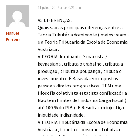
11 julio, 2017 a las 6:21 pm
AS DIFERENÇAS .
Quais são as principais diferenças entre a
Manuel
Teoria Tributária dominante ( mainstream )
Ferreira
e a Teoria Tributária da Escola de Economia
Austríaca :
A TEORIA dominante é marxista /
keynesiana , tributa o trabalho , tributa a
produção , tributa a poupança , tributa o
investimento . É Baseada em impostos
pessoais diretos progressivos . TEM uma
filosofia coletivista estatista confiscatória .
Não tem limites definidos na Carga Fiscal (
até 100 % do PIB ) . E Resulta em injustiça
iniquidade indignidade .
A TEORIA Tributária da Escola de Economia
Austríaca , tributa o consumo , tributa a