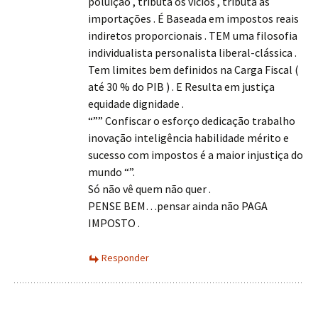
poluição , tributa os vícios , tributa as
importações . É Baseada em impostos reais
indiretos proporcionais . TEM uma filosofia
individualista personalista liberal-clássica .
Tem limites bem definidos na Carga Fiscal (
até 30 % do PIB ) . E Resulta em justiça
equidade dignidade .
“”” Confiscar o esforço dedicação trabalho
inovação inteligência habilidade mérito e
sucesso com impostos é a maior injustiça do
mundo “”.
Só não vê quem não quer .
PENSE BEM…pensar ainda não PAGA
IMPOSTO .
Responder