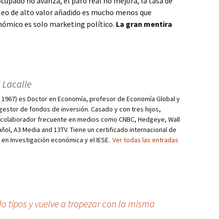
ocupado no avanza, el paro real no mejora, la tasa de
pleo de alto valor añadido es mucho menos que
onómico es solo marketing político.
La gran mentira
 Lacalle
d, 1967) es Doctor en Economía, profesor de Economía Global y
estor de fondos de inversión. Casado y con tres hijos,
s colaborador frecuente en medios como CNBC, Hedgeye, Wall
añol, A3 Media and 13TV. Tiene un certificado internacional de
r en Investigación económica y el IESE.
Ver todas las entradas
o tipos y vuelve a tropezar con la misma