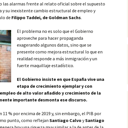
las alarmas frente al relato oficial sobre el supuesto
a y su inexistente cambio estructural de empleo y
ulo de
Filippo Taddei, de Goldman Sachs
.
El problema no es solo que el Gobierno
aproveche para hacer propaganda
exagerando algunos datos, sino que se
presente como mejora estructural lo que en
realidad responde a más inmigración y un
fuerte maquillaje estadístico.
El Gobierno insiste en que España vive una
etapa de crecimiento ejemplar y con
empleo de alto valor añadido y crecimiento de la
almente importante desmonta ese discurso.
 11 % por encima de 2019 y, sin embargo, el PIB por
smo punto, como reflejan
Santiago Calvo
y
Santiago
r genera hoy una riqueza muy similar a la de antes de la