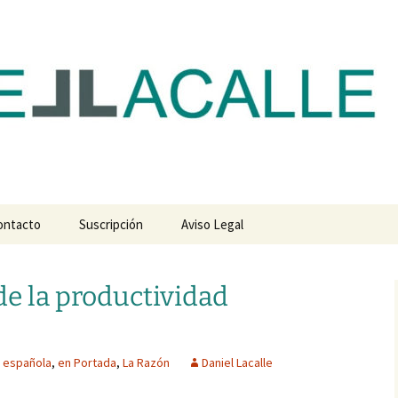
com
ontacto
Suscripción
Aviso Legal
de la productividad
 española
,
en Portada
,
La Razón
Daniel Lacalle