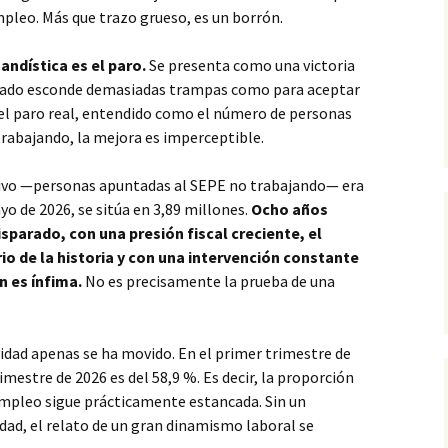
pleo. Más que trazo grueso, es un borrón.
ndística es el paro.
Se presenta como una victoria
egado esconde demasiadas trampas como para aceptar
 el paro real, entendido como el número de personas
trabajando, la mejora es imperceptible.
ectivo —personas apuntadas al SEPE no trabajando— era
yo de 2026, se sitúa en 3,89 millones.
Ocho años
sparado, con una presión fiscal creciente, el
o de la historia y con una intervención constante
n es ínfima.
No es precisamente la prueba de una
ividad apenas se ha movido. En el primer trimestre de
imestre de 2026 es del 58,9 %. Es decir, la proporción
empleo sigue prácticamente estancada. Sin un
idad, el relato de un gran dinamismo laboral se