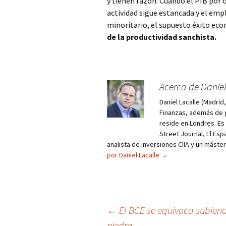
y tienen razón. Cuando el PIB por 
actividad sigue estancada y el em
minoritario, el supuesto éxito ec
de la productividad sanchista.
Acerca de Daniel
Daniel Lacalle (Madri
Finanzas, además de g
reside en Londres. E
Street Journal, El Esp
analista de inversiones CIIA y un máste
por Daniel Lacalle
→
Navegación
←
El BCE se equivoca subiend
piedra