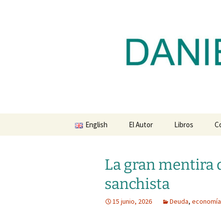
Blog de Daniel Lacalle
Saltar
al
contenido
dlacalle.
English
El Autor
Libros
C
La gran mentira 
sanchista
15 junio, 2026
Deuda
,
economía