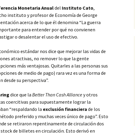
erencia Monetaria Anual
del
Instituto Cato
,
cho instituto y profesor de Economía de George
sentación acerca de lo que él denomina “La guerra
 importante para entender por qué no convienen
stigar o desalentar el uso de efectivo.
conómico estándar nos dice que mejorar las vidas de
iones atractivas, no remover lo que la gente
ciones más ventajosas. Quitarles a las personas sus
opciones de medio de pago) rara vez es una forma de
n desde su perspectiva”.
ring
dice que la
Better Than Cash Alliance
y otros
as coercitivas para supuestamente lograr la
caban “respaldando la
exclusión financiera
de los
 método preferido y muchas veces único de pago”. Esto
onde se retiraron repentinamente de circulación dos
 stock de billetes en circulación. Esto derivó en