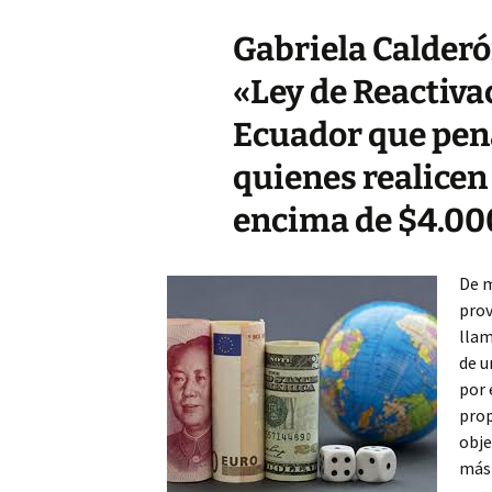
Gabriela Calderó
«Ley de Reactiv
Ecuador que pena
quienes realicen 
encima de $4.00
De m
prov
llam
de u
por 
prop
obje
más