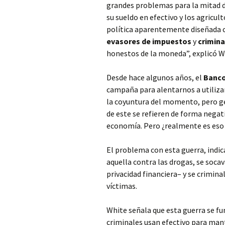
grandes problemas para la mitad de
su sueldo en efectivo y los agricu
política aparentemente diseñada co
evasores de impuestos
y
crimina
honestos de la moneda”, explicó W
Desde hace algunos años, el
Banco
campaña para alentarnos a utiliza
la coyuntura del momento, pero ge
de este se refieren de forma negati
economía. Pero ¿realmente es eso
El problema con esta guerra, indic
aquella contra las drogas, se soca
privacidad financiera– y se crimina
víctimas.
White señala que esta guerra se fu
criminales usan efectivo para mant