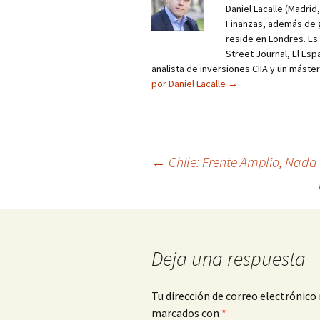
Daniel Lacalle (Madri
Finanzas, además de g
reside en Londres. E
Street Journal, El Esp
analista de inversiones CIIA y un máste
por Daniel Lacalle
→
Navegación
←
Chile: Frente Amplio, Nad
de
entradas
Deja una respuesta
Tu dirección de correo electrónico 
marcados con
*