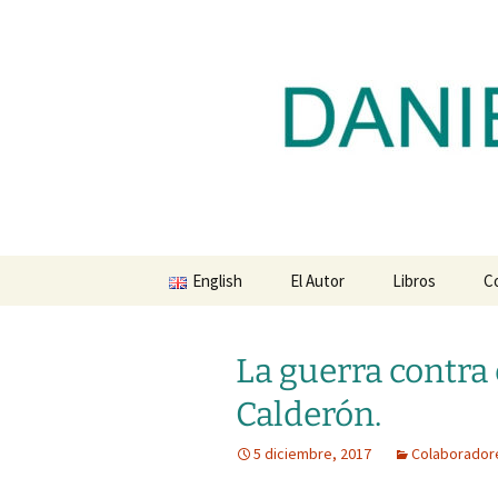
Blog de Daniel Lacalle
Saltar
al
contenido
dlacalle.
English
El Autor
Libros
C
La guerra contra 
Calderón.
5 diciembre, 2017
Colaborador