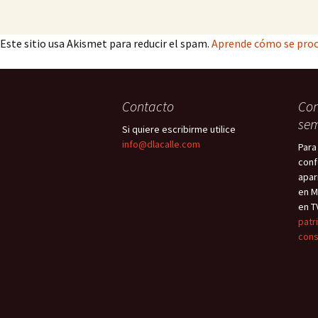
Este sitio usa Akismet para reducir el spam.
Aprende cómo se proc
Contacto
Con
sem
Si quiere escribirme utilice
info@dlacalle.com
Para
conf
apar
en M
en T
patr
cons