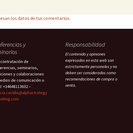
esan los datos de tus comentarios.
ferencias y
Responsabilidad
inarios
El contenido y opiniones
expresados en esta web son
 contratación de
estrictamente personales y no
erencias, seminarios,
deben ser considerados como
iciones y colaboraciones
recomendaciones de compra o
edios de comunicación o
venta.
V: +34648113632 –
icia.castillo@alphastrategy
ulting.com