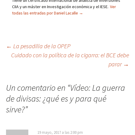
Tiene un certificado internacional de analista de inversiones
CIIA y un máster en Investigación económica y el IESE.
Ver
todas las entradas por Daniel Lacalle
→
Navegación
←
La pesadilla de la OPEP
Cuidado con la política de la cigarra: el BCE debe
de
parar
→
entradas
Un comentario en “
Vídeo: La guerra
de divisas: ¿qué es y para qué
sirve?
”
19 mayo, 2017 a las 2:00 pm