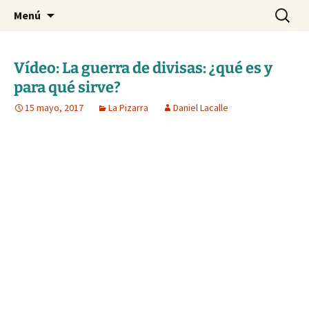
Blog de Daniel Lacalle
Saltar
Buscar:
dlacalle.com
Menú
al
contenido
Vídeo: La guerra de divisas: ¿qué es y
para qué sirve?
15 mayo, 2017
La Pizarra
Daniel Lacalle