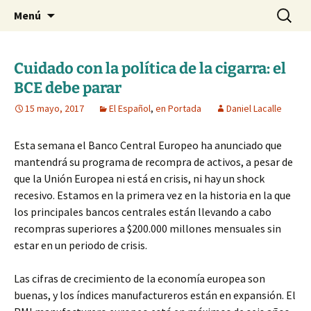
Blog de Daniel Lacalle
Saltar
Buscar:
dlacalle.com
Menú
al
contenido
Cuidado con la política de la cigarra: el
BCE debe parar
15 mayo, 2017
El Español
,
en Portada
Daniel Lacalle
Esta semana el Banco Central Europeo ha anunciado que
mantendrá su programa de recompra de activos, a pesar de
que la Unión Europea ni está en crisis, ni hay un shock
recesivo. Estamos en la primera vez en la historia en la que
los principales bancos centrales están llevando a cabo
recompras superiores a $200.000 millones mensuales sin
estar en un periodo de crisis.
Las cifras de crecimiento de la economía europea son
buenas, y los índices manufactureros están en expansión. El