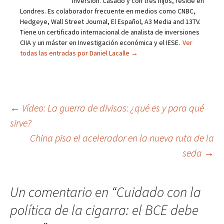
inversión. Casado y con tres hijos, reside en
Londres. Es colaborador frecuente en medios como CNBC,
Hedgeye, Wall Street Journal, El Español, A3 Media and 13TV.
Tiene un certificado internacional de analista de inversiones
CIIA y un máster en Investigación económica y el IESE.
Ver
todas las entradas por Daniel Lacalle
→
Navegación
←
Vídeo: La guerra de divisas: ¿qué es y para qué
sirve?
de
China pisa el acelerador en la nueva ruta de la
entradas
seda
→
Un comentario en “
Cuidado con la
política de la cigarra: el BCE debe