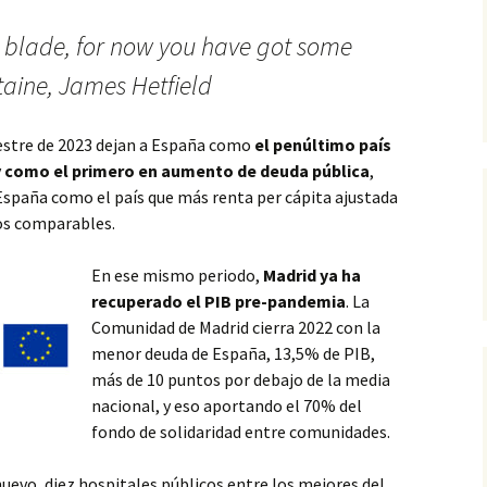
he blade, for now you have got some
ine, James Hetfield
estre de 2023 dejan a España como
el penúltimo país
y
como el primero en aumento de deuda pública
,
España como el país que más renta per cápita ajustada
los comparables.
En ese mismo periodo,
Madrid ya ha
recuperado el
PIB pre-pandemia
. La
Comunidad de Madrid cierra 2022 con la
menor deuda de España, 13,5% de PIB,
más de 10 puntos por debajo de la media
nacional, y eso aportando el 70% del
fondo de solidaridad entre comunidades.
uevo, diez hospitales públicos entre los mejores del