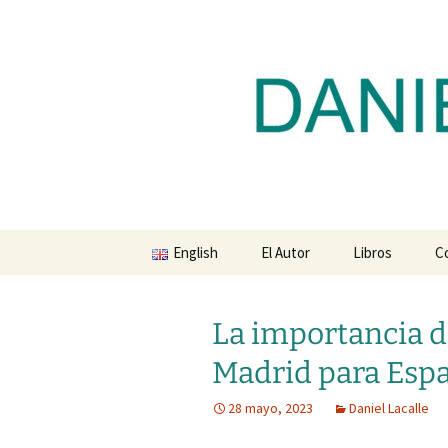
Blog de Daniel Lacalle
Saltar
al
contenido
dlacalle.
English
El Autor
Libros
C
La importancia 
Madrid para Esp
28 mayo, 2023
Daniel Lacalle