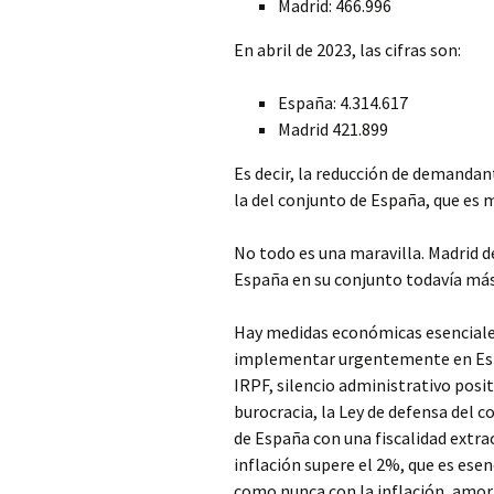
Madrid: 466.996
En abril de 2023, las cifras son:
España: 4.314.617
Madrid 421.899
Es decir, la reducción de demandan
la del conjunto de España, que es 
No todo es una maravilla. Madrid 
España en su conjunto todavía más
Hay medidas económicas esenciales
implementar urgentemente en Esp
IRPF, silencio administrativo positi
burocracia, la Ley de defensa del 
de España con una fiscalidad extrac
inflación supere el 2%, que es esen
como nunca con la inflación, amort