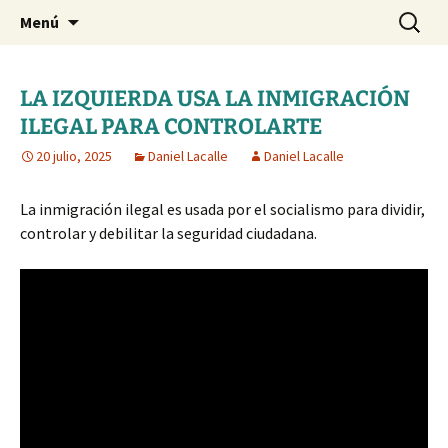
Blog de Daniel Lacalle
Saltar
Buscar:
dlacalle.com
Menú
al
contenido
LA IZQUIERDA USA LA INMIGRACIÓN
ILEGAL PARA CONTROLARTE
20 julio, 2025
Daniel Lacalle
Daniel Lacalle
La inmigración ilegal es usada por el socialismo para dividir,
controlar y debilitar la seguridad ciudadana.