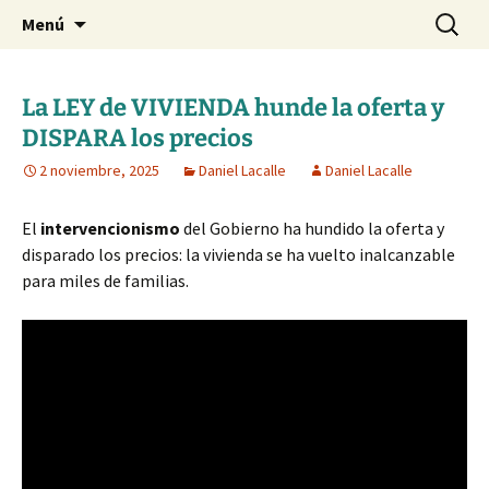
Blog de Daniel Lacalle
Saltar
Buscar:
dlacalle.com
Menú
al
contenido
La LEY de VIVIENDA hunde la oferta y
DISPARA los precios
2 noviembre, 2025
Daniel Lacalle
Daniel Lacalle
El
intervencionismo
del Gobierno ha hundido la oferta y
disparado los precios: la vivienda se ha vuelto inalcanzable
para miles de familias.