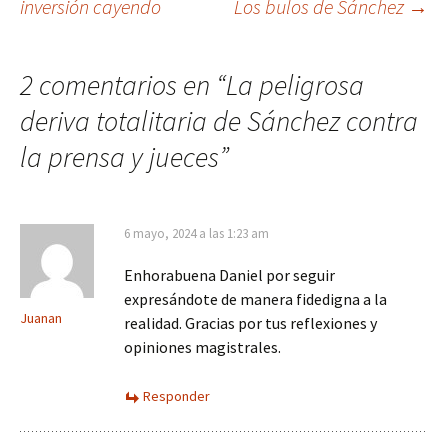
inversión cayendo
Los bulos de Sánchez
→
de
entradas
2 comentarios en “
La peligrosa
deriva totalitaria de Sánchez contra
la prensa y jueces
”
6 mayo, 2024 a las 1:23 am
Enhorabuena Daniel por seguir
expresándote de manera fidedigna a la
Juanan
realidad. Gracias por tus reflexiones y
opiniones magistrales.
Responder