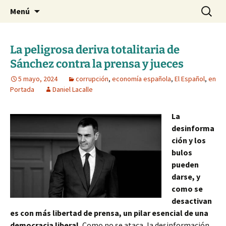
Blog de Daniel Lacalle
Saltar
Buscar:
dlacalle.com
Menú
al
contenido
La peligrosa deriva totalitaria de
Sánchez contra la prensa y jueces
5 mayo, 2024
corrupción
,
economía española
,
El Español
,
en
Portada
Daniel Lacalle
La
desinforma
ción y los
bulos
pueden
darse, y
como se
desactivan
es con más libertad de prensa, un pilar esencial de una
democracia liberal.
Como no se ataca, la desinformación