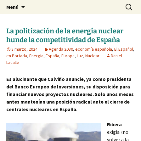
Blog de Daniel Lacalle
Saltar
Buscar:
dlacalle.com
Menú
al
contenido
La politización de la energía nuclear
hunde la competitividad de España
3 marzo, 2024
Agenda 2030
,
economía española
,
El Español
,
en Portada
,
Energía
,
España
,
Europa
,
Luz
,
Nuclear
Daniel
Lacalle
Es alucinante que Calviño anuncie, ya como presidenta
del Banco Europeo de Inversiones, su disposición para
financiar nuevos proyectos nucleares. Solo unos meses
antes mantenían una posición radical ante el cierre de
centrales nucleares en España
.
Ribera
exigía «no
volver a la