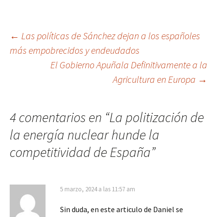
Navegación
←
Las políticas de Sánchez dejan a los españoles
más empobrecidos y endeudados
de
El Gobierno Apuñala Definitivamente a la
entradas
Agricultura en Europa
→
4 comentarios en “
La politización de
la energía nuclear hunde la
competitividad de España
”
5 marzo, 2024 a las 11:57 am
Sin duda, en este articulo de Daniel se