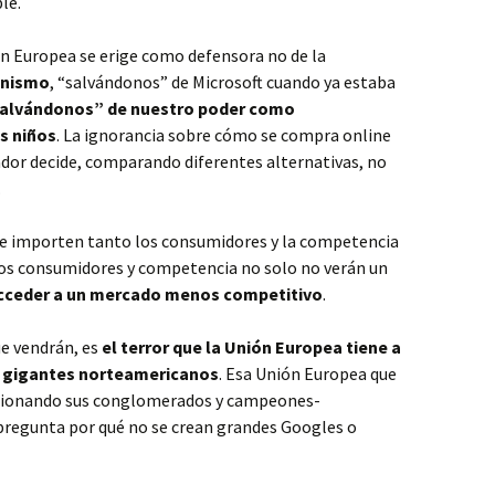
le.
ón Europea se erige como defensora no de la
onismo
, “salvándonos” de Microsoft cuando ya estaba
alvándonos” de nuestro poder como
s niños
. La ignorancia sobre cómo se compra online
ador decide, comparando diferentes alternativas, no
.
 le importen tanto los consumidores y la competencia
esos consumidores y competencia no solo no verán un
cceder a un mercado menos competitivo
.
ue vendrán, es
el terror que la Unión Europea tiene a
os gigantes norteamericanos
. Esa Unión Europea que
cionando sus conglomerados y campeones-
 pregunta por qué no se crean grandes Googles o