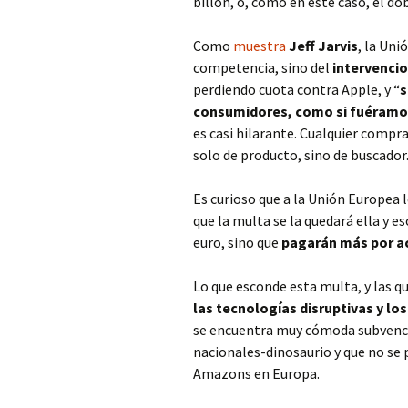
billón, o, como en este caso, el dob
Como
muestra
Jeff Jarvis
, la Uni
competencia, sino del
intervenci
perdiendo cuota contra Apple, y “
s
consumidores, como si fuéramo
es casi hilarante. Cualquier compr
solo de producto, sino de buscador
Es curioso que a la Unión Europea
que la multa se la quedará ella y 
euro, sino que
pagarán más por a
Lo que esconde esta multa, y las q
las tecnologías disruptivas y l
se encuentra muy cómoda subven
nacionales-dinosaurio y que no se
Amazons en Europa.