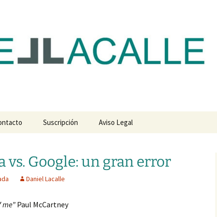
com
ontacto
Suscripción
Aviso Legal
 vs. Google: un gran error
ada
Daniel Lacalle
of me”
Paul McCartney