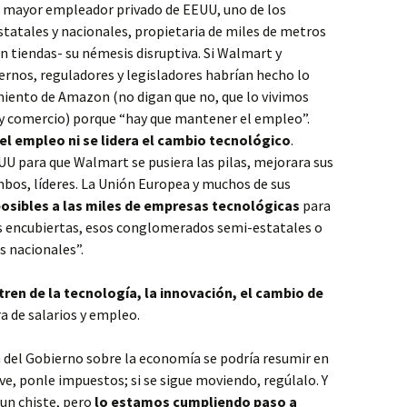
l mayor empleador privado de EEUU, uno de los
tatales y nacionales, propietaria de miles de metros
n tiendas- su némesis disruptiva. Si Walmart y
rnos, reguladores y legisladores habrían hecho lo
miento de Amazon (no digan que no, que lo vivimos
e y comercio) porque “hay que mantener el empleo”.
el empleo ni se lidera el cambio tecnológico
.
U para que Walmart se pusiera las pilas, mejorara sus
ambos, líderes. La Unión Europea y muchos de sus
posibles a las miles de empresas tecnológicas
para
es encubiertas, esos conglomerados semi-estatales o
 nacionales”.
tren de la tecnología, la innovación, el cambio de
a de salarios y empleo.
n del Gobierno sobre la economía se podría resumir en
ve, ponle impuestos; si se sigue moviendo, regúlalo. Y
 un chiste, pero
lo estamos cumpliendo paso a