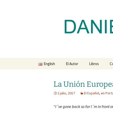
Blog de Daniel Lacalle
Saltar
al
contenido
dlacalle.
English
El Autor
Libros
C
La Unión Europea
2 julio, 2017
El Español
,
en Port
“I´ve gone back so far I´m in front 