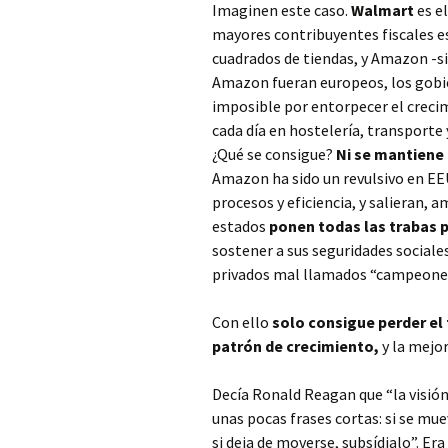
Imaginen este caso.
Walmart
es e
mayores contribuyentes fiscales es
cuadrados de tiendas, y Amazon -si
Amazon fueran europeos, los gobie
imposible por entorpecer el creci
cada día en hostelería, transport
¿Qué se consigue?
Ni se mantiene 
Amazon ha sido un revulsivo en EEU
procesos y eficiencia, y salieran, 
estados
ponen todas las trabas 
sostener a sus seguridades social
privados mal llamados “campeones
Con ello
solo consigue perder el 
patrón de crecimiento,
y la mejor
Decía Ronald Reagan que “la visió
unas pocas frases cortas: si se mue
si deja de moverse, subsídialo”. Era