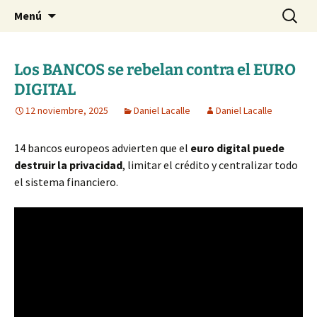
Blog de Daniel Lacalle
Saltar
Buscar:
dlacalle.com
Menú
al
contenido
Los BANCOS se rebelan contra el EURO
DIGITAL
12 noviembre, 2025
Daniel Lacalle
Daniel Lacalle
14 bancos europeos advierten que el
euro digital puede
destruir la privacidad
, limitar el crédito y centralizar todo
el sistema financiero.