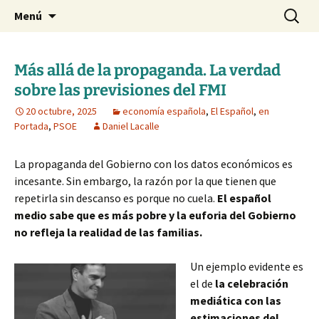
Blog de Daniel Lacalle
Saltar
Buscar:
dlacalle.com
Menú
al
contenido
Más allá de la propaganda. La verdad
sobre las previsiones del FMI
20 octubre, 2025
economía española
,
El Español
,
en
Portada
,
PSOE
Daniel Lacalle
La propaganda del Gobierno con los datos económicos es
incesante. Sin embargo, la razón por la que tienen que
repetirla sin descanso es porque no cuela.
El español
medio sabe que es más pobre y la euforia del Gobierno
no refleja la realidad de las familias.
Un ejemplo evidente es
el de
la celebración
mediática con las
estimaciones del