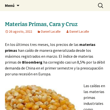
Blog de Daniel Lacalle
Saltar
Buscar:
dlacalle.com
Menú
al
contenido
Materias Primas, Cara y Cruz
26 agosto, 2022
Daniel Lacalle
Daniel Lacalle
En los últimos tres meses, los precios de las
materias
primas
han caído de manera generalizada desde los
máximos registrados en marzo. El índice de materias
primas de
Bloomberg
ha corregido casi un 8,5% por la débil
demanda de China en el primer semestre y la preocupación
por una recesión en Europa.
Las caídas en
las materias
primas
industriales
como