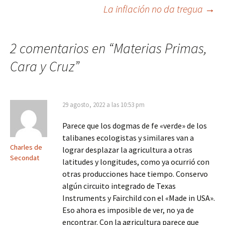
La inflación no da tregua
→
de
entradas
2 comentarios en “
Materias Primas,
Cara y Cruz
”
29 agosto, 2022 a las 10:53 pm
Parece que los dogmas de fe «verde» de los
talibanes ecologistas y similares van a
Charles de
lograr desplazar la agricultura a otras
Secondat
latitudes y longitudes, como ya ocurrió con
otras producciones hace tiempo. Conservo
algún circuito integrado de Texas
Instruments y Fairchild con el «Made in USA».
Eso ahora es imposible de ver, no ya de
encontrar. Con la agricultura parece que