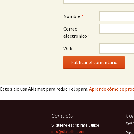
Nombre
*
Correo
electrónico
*
Web
Este sitio usa Akismet para reducir el spam.
Aprende cómo se proc
Contacto
Con
sem
Si quiere escribirme utilice
info@dlacalle.com
Para