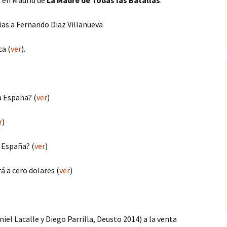
 en Madrid de
La Madre de Todas las Batallas
.
ias a Fernando Diaz Villanueva
ca (
ver
).
a España? (
ver
)
r
)
n España? (
ver
)
rá a cero dolares (
ver
)
iel Lacalle y Diego Parrilla, Deusto 2014) a la venta