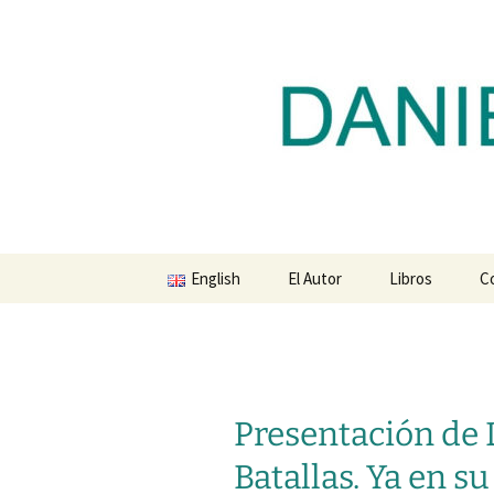
Blog de Daniel Lacalle
Saltar
al
contenido
dlacalle.
English
El Autor
Libros
C
Presentación de 
Batallas. Ya en s