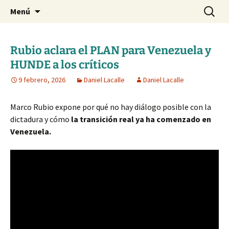
Blog de Daniel Lacalle
Saltar
Buscar:
dlacalle.com
Menú
al
contenido
Rubio aclara el PLAN para Venezuela y
HUNDE a los críticos
9 febrero, 2026
Daniel Lacalle
Daniel Lacalle
Marco Rubio expone por qué no hay diálogo posible con la
dictadura y cómo
la transición real ya ha comenzado en
Venezuela.