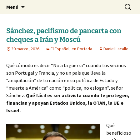
Blog de Daniel Lacalle
Saltar
Buscar:
dlacalle.com
Menú
al
contenido
Sánchez, pacifismo de pancarta con
cheques a Irán y Moscú
30 marzo, 2026
El Español
,
en Portada
Daniel Lacalle
Qué cómodo es decir “No a la guerra” cuando tus vecinos
son Portugal y Francia, y no un país que lleva la
“aniquilación” de tu nación en su política de Estado y
“muerte a América” como “política, no eslogan”, señor
Sánchez.
Qué fácil es ser activista cuando te protegen,
financian y apoyan Estados Unidos, la OTAN, la UE e
Israel.
Qué
beneficioso