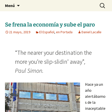
Blog de Daniel Lacalle
Saltar
Buscar:
dlacalle.com
Menú
al
contenido
Se frena la economía y sube el paro
21 mayo, 2019
El Español
,
en Portada
Daniel Lacalle
“The nearer your destination the
more you’re slip-slidin’ away”
,
Paul Simon.
Hace ya un
año
alertábamo
s de la
inaceptable