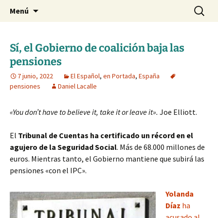
Blog de Daniel Lacalle
Saltar
Buscar:
dlacalle.com
Menú
al
contenido
Sí, el Gobierno de coalición baja las
pensiones
7 junio, 2022
El Español
,
en Portada
,
España
pensiones
Daniel Lacalle
«You don’t have to believe it, take it or leave it».
Joe Elliott.
El
Tribunal de Cuentas
ha certificado un récord en el
agujero de la Seguridad Social
. Más de 68.000 millones de
euros. Mientras tanto, el Gobierno mantiene que subirá las
pensiones «con el IPC».
Yolanda
Díaz
ha
acusado al