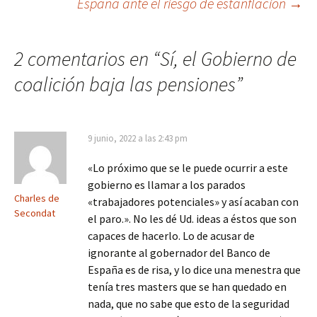
España ante el riesgo de estanflación
→
entradas
2 comentarios en “
Sí, el Gobierno de
coalición baja las pensiones
”
9 junio, 2022 a las 2:43 pm
«Lo próximo que se le puede ocurrir a este
gobierno es llamar a los parados
Charles de
«trabajadores potenciales» y así acaban con
Secondat
el paro.». No les dé Ud. ideas a éstos que son
capaces de hacerlo. Lo de acusar de
ignorante al gobernador del Banco de
España es de risa, y lo dice una menestra que
tenía tres masters que se han quedado en
nada, que no sabe que esto de la seguridad