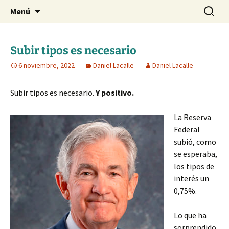
Blog de Daniel Lacalle
Saltar
Buscar:
dlacalle.com
Menú
al
contenido
Subir tipos es necesario
6 noviembre, 2022
Daniel Lacalle
Daniel Lacalle
Subir tipos es necesario.
Y positivo.
La Reserva
Federal
subió, como
se esperaba,
los tipos de
interés un
0,75%.
Lo que ha
sorprendido