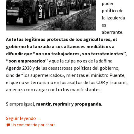
poder
político de
la izquierda
es
aberrante.
Ante las legítimas protestas de los agricultores, el
gobierno ha lanzado a sus altavoces mediáticos a
difundir que “no son trabajadores, son terratenientes”,
“son empresarios”
y que la culpa no es de la dañina
Agenda 2030 y de las desastrosas políticas del gobierno,
sino de “los supermercados», mientras el ministro Puente,
el que no ve terrorismo en los asaltos de los CDR y Tsunami,
amenaza con cargar contra los manifestantes.
Siempre igual,
mentir, reprimir y propaganda
.
El gobierno carga contra los agricultores mient
Seguir leyendo
→
Un comentario por ahora