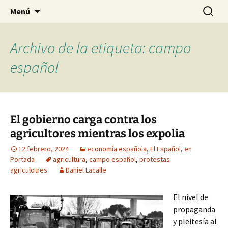
Blog de Daniel Lacalle
Saltar
Buscar:
dlacalle.com
Menú
al
contenido
Archivo de la etiqueta: campo
español
El gobierno carga contra los
agricultores mientras los expolia
12 febrero, 2024
economía española
,
El Español
,
en
Portada
agricultura
,
campo español
,
protestas
agriculotres
Daniel Lacalle
El nivel de
propaganda
y pleitesía al