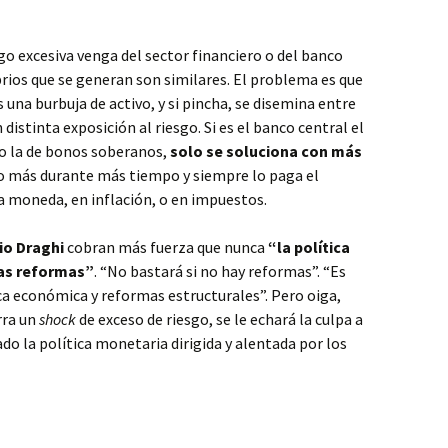
esgo excesiva venga del sector financiero o del banco
brios que se generan son similares. El problema es que
s una burbuja de activo, y si pincha, se disemina entre
distinta exposición al riesgo. Si es el banco central el
do la de bonos soberanos,
solo se soluciona con más
 más durante más tiempo y siempre lo paga el
a moneda, en inflación, o en impuestos.
io Draghi
cobran más fuerza que nunca
“la política
las reformas”
. “No bastará si no hay reformas”. “Es
ica económica y reformas estructurales”. Pero oiga,
rra un
shock
de exceso de riesgo, se le echará la culpa a
do la política monetaria dirigida y alentada por los