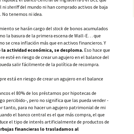
l ni
sheriff
del mundo ni han comprado activos de baja
o. No tenemos ni idea.
cimiento se harán cargo del
stock
de bonos acumulados
omo la basura de la primera escena de Wall-E… que
 se crea inflación más que en activos financieros. Y
e la actividad económica, se desploma.
Eso hace que
 esté en riesgo de crear un agujero en el balance del
ueda salir fácilmente de la política de recompra.
e está en riesgo de crear un agujero en el balance
ancos el 80% de los préstamos por hipotecas de
sgo percibido-, pero no significa que las pueda vender -
Por tanto, para no hacer un agujero patrimonial de mi
ando el banco central es el que más compra, el que
educe el tipo de interés artificialmente de productos de
rbujas financieras lo trasladamos al