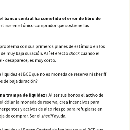
 el
banco central ha cometido el error de libro de
rtirse en el único comprador que sostiene las
problema con sus primeros planes de estímulo en los
e muy baja duración. Así el efecto
shock
cuando el
- desaparece, es muy corto.
 liquidez el BCE que no es moneda de reserva ni sheriff
s de baja duración?
na trampa de liquidez?
Al ser sus bonos el activo de
el dólar la moneda de reserva, crea incentivos para
ergentes y activos de alto riesgo para refugiarse en
eja de comprar. Ser el
sheriff
ayuda.
 liquidez el Banco Central de Inglaterra o el BCE que