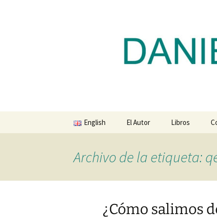
Blog de Daniel Lacalle
Saltar
al
contenido
dlacalle.
English
El Autor
Libros
C
Archivo de la etiqueta: q
¿Cómo salimos de