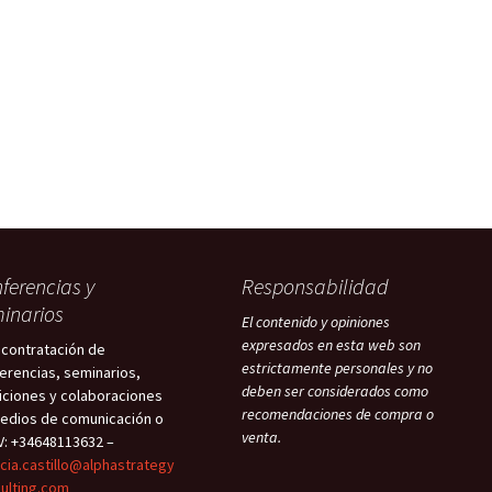
ferencias y
Responsabilidad
inarios
El contenido y opiniones
expresados en esta web son
 contratación de
estrictamente personales y no
erencias, seminarios,
deben ser considerados como
iciones y colaboraciones
recomendaciones de compra o
edios de comunicación o
venta.
V: +34648113632 –
icia.castillo@alphastrategy
ulting.com