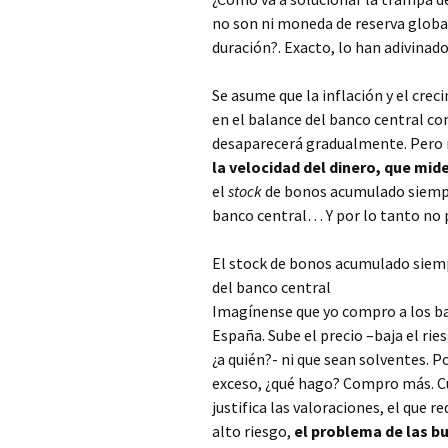
no son ni moneda de reserva globa
duración?. Exacto, lo han adivinad
Se asume que la inflación y el cre
en el balance del banco central c
desaparecerá gradualmente. Pero no
la velocidad del dinero, que mid
el
stock
de bonos acumulado siempre
banco central… Y por lo tanto no p
El stock de bonos acumulado siempr
del banco central
Imagínense que yo compro a los b
España. Sube el precio –baja el rie
¿a quién?- ni que sean solventes. 
exceso, ¿qué hago? Compro más. Cu
justifica las valoraciones, el que r
alto riesgo,
el problema de las bu