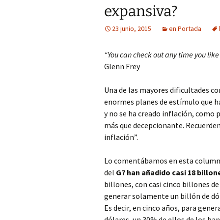
expansiva?
23 junio, 2015
en Portada
“You can check out any time you like
Glenn Frey
Una de las mayores dificultades co
enormes planes de estímulo que 
y no se ha creado inflación, como
más que decepcionante. Recuerden l
inflación”.
Lo comentábamos en esta columna 
del
G7 han añadido casi 18 billo
billones, con casi cinco billones d
generar solamente un billón de dó
Es decir, en cinco años, para gener
dólares, un 30% de ellos de los ba