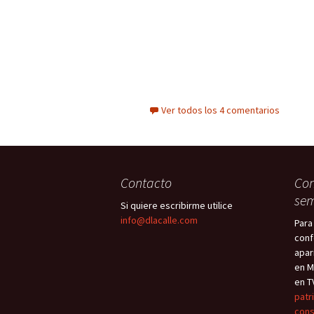
Ver todos los 4 comentarios
Contacto
Con
sem
Si quiere escribirme utilice
info@dlacalle.com
Para
conf
apar
en M
en T
patr
cons