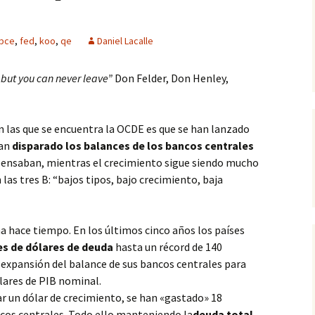
bce
,
fed
,
koo
,
qe
Daniel Lacalle
 but you can never leave”
Don Felder, Don Henley,
n las que se encuentra la OCDE es que se han lanzado
han
disparado los balances de los bancos centrales
 pensaban, mientras el crecimiento sigue siendo mucho
as tres B: “bajos tipos, bajo crecimiento, baja
hace tiempo. En los últimos cinco años los países
nes de dólares de deuda
hasta un récord de 140
e expansión del balance de sus bancos centrales para
lares de PIB nominal.
ar un dólar de crecimiento, se han «gastado» 18
ncos centrales. Todo ello manteniendo la
deuda total