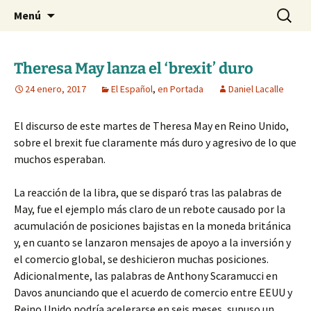
Blog de Daniel Lacalle
Saltar
Buscar:
dlacalle.com
Menú
al
contenido
Theresa May lanza el ‘brexit’ duro
24 enero, 2017
El Español
,
en Portada
Daniel Lacalle
El discurso de este martes de Theresa May en Reino Unido,
sobre el brexit fue claramente más duro y agresivo de lo que
muchos esperaban.
La reacción de la libra, que se disparó tras las palabras de
May, fue el ejemplo más claro de un rebote causado por la
acumulación de posiciones bajistas en la moneda británica
y, en cuanto se lanzaron mensajes de apoyo a la inversión y
el comercio global, se deshicieron muchas posiciones.
Adicionalmente, las palabras de Anthony Scaramucci en
Davos anunciando que el acuerdo de comercio entre EEUU y
Reino Unido podría acelerarse en seis meses, supuso un