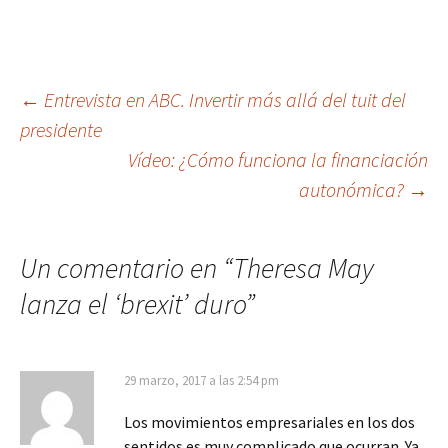
Navegación
←
Entrevista en ABC. Invertir más allá del tuit del
presidente
de
Vídeo: ¿Cómo funciona la financiación
entradas
autonómica?
→
Un comentario en “
Theresa May
lanza el ‘brexit’ duro
”
29 marzo, 2017 a las 2:54 pm
Los movimientos empresariales en los dos
sentidos es muy complicado que ocurran. Ya