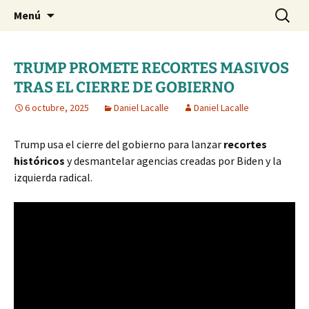
Blog de Daniel Lacalle
Saltar
Buscar:
dlacalle.com
Menú
al
contenido
TRUMP PROMETE RECORTES MASIVOS
TRAS EL CIERRE DE GOBIERNO
6 octubre, 2025
Daniel Lacalle
Daniel Lacalle
Trump usa el cierre del gobierno para lanzar
recortes
históricos
y desmantelar agencias creadas por Biden y la
izquierda radical.