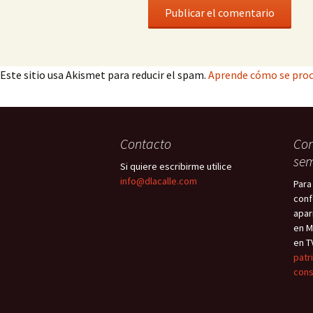
Este sitio usa Akismet para reducir el spam.
Aprende cómo se proc
Contacto
Con
sem
Si quiere escribirme utilice
info@dlacalle.com
Para
conf
apar
en M
en T
patr
cons