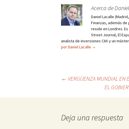
Acerca de Daniel
Daniel Lacalle (Madri
Finanzas, además de g
reside en Londres. E
Street Journal, El Esp
analista de inversiones CIIA y un máste
por Daniel Lacalle
→
Navegación
←
VERGÜENZA MUNDIAL EN E
EL GOBIE
de
entradas
Deja una respuesta