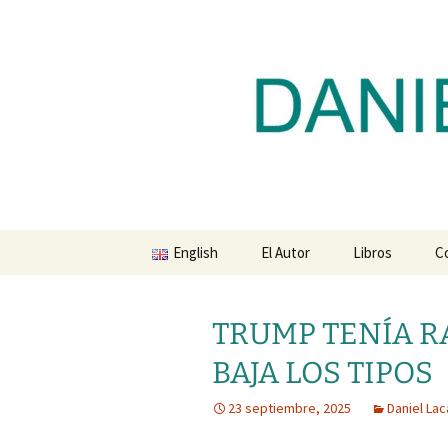
Blog de Daniel Lacalle
Saltar
al
contenido
dlacalle.
English
El Autor
Libros
C
TRUMP TENÍA RA
BAJA LOS TIPOS
23 septiembre, 2025
Daniel Lac