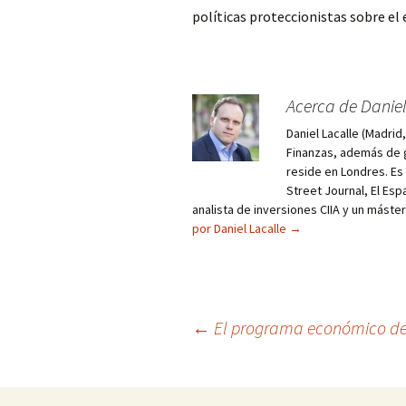
políticas proteccionistas sobre el
Acerca de Daniel
Daniel Lacalle (Madri
Finanzas, además de g
reside en Londres. E
Street Journal, El Esp
analista de inversiones CIIA y un máste
por Daniel Lacalle
→
Navegación
←
El programa económico de
de
entradas