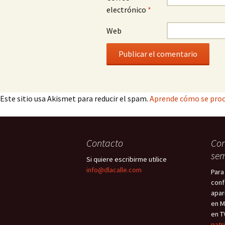
electrónico
*
Web
Este sitio usa Akismet para reducir el spam.
Aprende cómo se proc
Contacto
Con
sem
Si quiere escribirme utilice
info@dlacalle.com
Para
conf
apar
en M
en T
patr