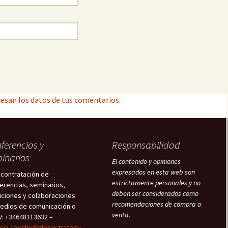
esan los datos de tus comentarios.
ferencias y
Responsabilidad
inarios
El contenido y opiniones
expresados en esta web son
 contratación de
estrictamente personales y no
erencias, seminarios,
deben ser considerados como
iciones y colaboraciones
recomendaciones de compra o
edios de comunicación o
venta.
V: +34648113632 –
icia.castillo@alphastrategy