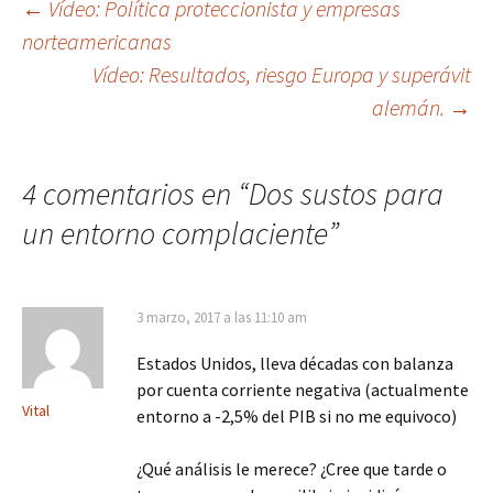
Navegación
←
Vídeo: Política proteccionista y empresas
norteamericanas
de
Vídeo: Resultados, riesgo Europa y superávit
entradas
alemán.
→
4 comentarios en “
Dos sustos para
un entorno complaciente
”
3 marzo, 2017 a las 11:10 am
Estados Unidos, lleva décadas con balanza
por cuenta corriente negativa (actualmente
Vital
entorno a -2,5% del PIB si no me equivoco)
¿Qué análisis le merece? ¿Cree que tarde o