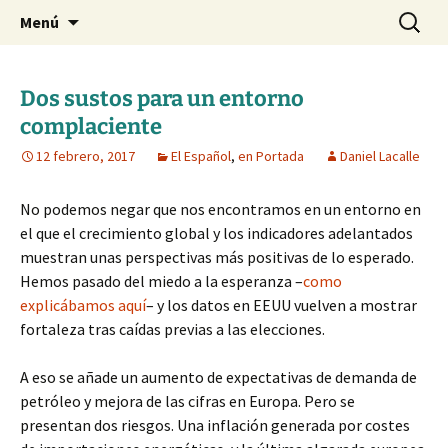
Blog de Daniel Lacalle
Saltar
Buscar:
dlacalle.com
Menú
al
contenido
Dos sustos para un entorno
complaciente
12 febrero, 2017
El Español
,
en Portada
Daniel Lacalle
No podemos negar que nos encontramos en un entorno en
el que el crecimiento global y los indicadores adelantados
muestran unas perspectivas más positivas de lo esperado.
Hemos pasado del miedo a la esperanza –
como
explicábamos aquí
– y los datos en EEUU vuelven a mostrar
fortaleza tras caídas previas a las elecciones.
A eso se añade un aumento de expectativas de demanda de
petróleo y mejora de las cifras en Europa. Pero se
presentan dos riesgos. Una inflación generada por costes