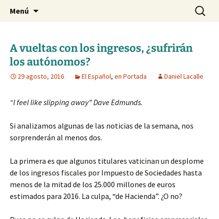
Blog de Daniel Lacalle
Saltar
Buscar:
dlacalle.com
Menú
al
contenido
A vueltas con los ingresos, ¿sufrirán
los autónomos?
29 agosto, 2016
El Español
,
en Portada
Daniel Lacalle
“I feel like slipping away” Dave Edmunds.
Si analizamos algunas de las noticias de la semana, nos
sorprenderán al menos dos.
La primera es que algunos titulares vaticinan un desplome
de los ingresos fiscales por Impuesto de Sociedades hasta
menos de la mitad de los 25.000 millones de euros
estimados para 2016. La culpa, “de Hacienda”. ¿O no?