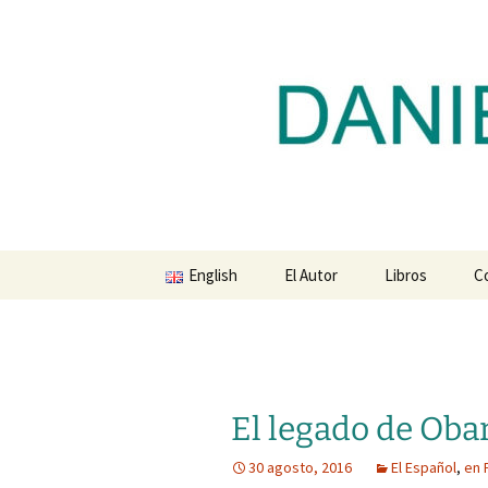
Blog de Daniel Lacalle
Saltar
al
contenido
dlacalle.
English
El Autor
Libros
C
El legado de Oba
30 agosto, 2016
El Español
,
en 