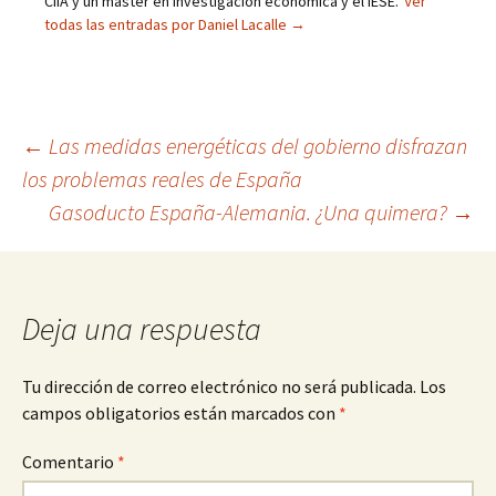
CIIA y un máster en Investigación económica y el IESE.
Ver
todas las entradas por Daniel Lacalle
→
Navegación
←
Las medidas energéticas del gobierno disfrazan
los problemas reales de España
de
Gasoducto España-Alemania. ¿Una quimera?
→
entradas
Deja una respuesta
Tu dirección de correo electrónico no será publicada.
Los
campos obligatorios están marcados con
*
Comentario
*