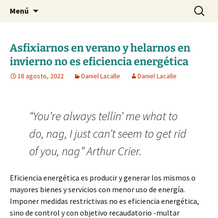
Blog de Daniel Lacalle
Saltar
Buscar:
dlacalle.com
Menú
al
contenido
Asfixiarnos en verano y helarnos en
invierno no es eficiencia energética
18 agosto, 2022
Daniel Lacalle
Daniel Lacalle
“You’re always tellin’ me what to
do, nag, I just can’t seem to get rid
of you, nag” Arthur Crier.
Eficiencia energética es producir y generar los mismos o
mayores bienes y servicios con menor uso de energía.
Imponer medidas restrictivas no es eficiencia energética,
sino de control y con objetivo recaudatorio -multar