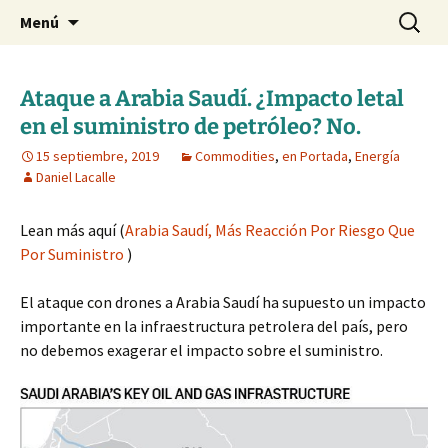
Blog de Daniel Lacalle
Saltar
Buscar:
dlacalle.com
Menú
al
contenido
Ataque a Arabia Saudí. ¿Impacto letal
en el suministro de petróleo? No.
15 septiembre, 2019
Commodities
,
en Portada
,
Energía
Daniel Lacalle
Lean más aquí (
Arabia Saudí, Más Reacción Por Riesgo Que
Por Suministro
)
El ataque con drones a Arabia Saudí ha supuesto un impacto
importante en la infraestructura petrolera del país, pero
no debemos exagerar el impacto sobre el suministro.