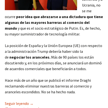
Ucrania, no
se me
ocurre
peor idea que abrazarse a una dictadura que tiene
algunas de las mayores barreras al comercio del
mundo
y que es el socio estratégico de Putin. Es, de hecho,
su mayor suministrador de tecnología militar.
La posición de España y la Unión Europea (UE) con respecto
a la administración Trump debería haber sido la
de
negociar los aranceles.
Más de 90 países los están
discutiendo y, en los próximos días, se anunciará un dominó
de acuerdos comerciales que beneficiarán a todos.
Hace más de un año que se publicó el informe Draghi
reclamando eliminar nuestras barreras al comercio y
aranceles escondidos. No se ha hecho nada.
Trump o Xi Ji Ping. ¿Susto o muerte?
Seguir leyendo
→