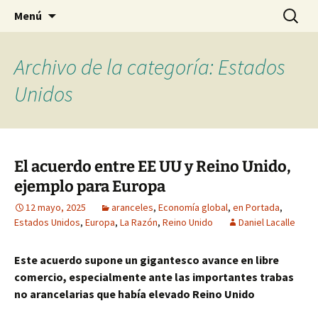
Blog de Daniel Lacalle
Saltar
Buscar:
dlacalle.com
Menú
al
contenido
Archivo de la categoría: Estados
Unidos
El acuerdo entre EE UU y Reino Unido,
ejemplo para Europa
12 mayo, 2025
aranceles
,
Economía global
,
en Portada
,
Estados Unidos
,
Europa
,
La Razón
,
Reino Unido
Daniel Lacalle
Este acuerdo supone un gigantesco avance en libre
comercio, especialmente ante las importantes trabas
no arancelarias que había elevado Reino Unido