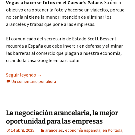
Vegas a hacerse fotos en el Caesar’s Palace.
Su único
objetivo era obtener la foto y hacerse un viajecito, porque
no tenía ni tiene la menor intención de eliminar los
aranceles y trabas que pone a las empresas.
El comunicado del secretario de Estado Scott Bessent
recuerda a España que debe invertir en defensa y eliminar
las barreras al comercio que plagan a nuestra economía,
citando la tasa Google en particular.
La Casa Blanca tiene razón: Sánchez, Cuerpo y s
Seguir leyendo
→
Un comentario por ahora
La negociación arancelaria, la mejor
oportunidad para las empresas
14 abril, 2025
aranceles
,
economía española
,
en Portada
,