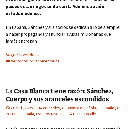
países están negociando con la Administración
estadounidense.
En España, Sánchez y sus socios se dedican a lo de siempre:
a hacer propaganda y anunciar ayudas millonarias que
jamás entregan.
El acuerdo entre EE UU y Reino Unido, ejemplo 
Seguir leyendo
→
Ver todos los 8 comentarios
La Casa Blanca tiene razón: Sánchez,
Cuerpo y sus aranceles escondidos
21 abril, 2025
aranceles
,
economía española
,
El Español
,
en
Portada
,
España
,
Estados Unidos
Daniel Lacalle