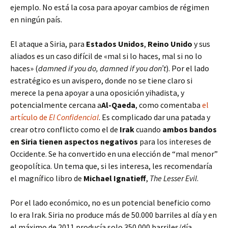
ejemplo. No está la cosa para apoyar cambios de régimen
en ningún país.
El ataque a Siria, para
Estados Unidos
,
Reino Unido
y sus
aliados es un caso difícil de «mal si lo haces, mal si no lo
haces» (
damned if you do, damned if you don’t
). Por el lado
estratégico es un avispero, donde no se tiene claro si
merece la pena apoyar a una oposición yihadista, y
potencialmente cercana a
Al-Qaeda
, como comentaba
el
artículo de
El Confidencial
. Es complicado dar una patada y
crear otro conflicto como el de
Irak
cuando
ambos bandos
en Siria tienen aspectos negativos
para los intereses de
Occidente. Se ha convertido en una elección de “mal menor”
geopolítica. Un tema que, si les interesa, les recomendaría
el magnífico libro de
Michael Ignatieff
,
The Lesser Evil
.
Por el lado económico, no es un potencial beneficio como
lo era Irak. Siria no produce más de 50.000 barriles al día y en
el máximo de 2011 producía solo 350.000 barriles/día,