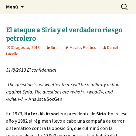
Blog de Daniel Lacalle
Saltar
Buscar:
dlacalle.com
Menú
al
contenido
El ataque a Siria y el verdadero riesgo
petrolero
31 agosto, 2013
Siria
Macro
,
Politics
Daniel
Lacalle
31/8/2013 El confidencial
‘The question is not whether there will be a military action
against Syria. The questions are «who?», «what?», and
«when»?’
– Analista SocGen
En 1973,
Hafez-Al-Assad
era presidente de
Siria
. Entre ese
año y 1982 el régimen llevó a cabo una campaña de terror
sistemático contra la oposición, que culminó con la
masacre de hasta 40.000 personas tras la rebelión de la