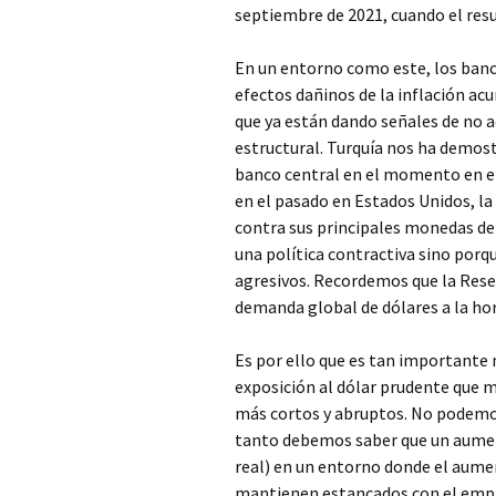
septiembre de 2021, cuando el resu
En un entorno como este, los banc
efectos dañinos de la inflación ac
que ya están dando señales de no a
estructural. Turquía nos ha demos
banco central en el momento en el
en el pasado en Estados Unidos, la 
contra sus principales monedas de 
una política contractiva sino por
agresivos. Recordemos que la Reserv
demanda global de dólares a la ho
Es por ello que es tan importante 
exposición al dólar prudente que m
más cortos y abruptos. No podemos
tanto debemos saber que un aument
real) en un entorno donde el aument
mantienen estancados con el empl