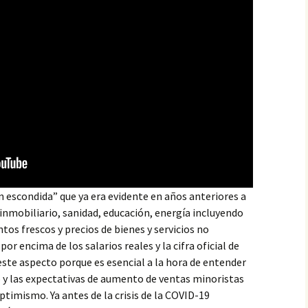
ón escondida” que ya era evidente en años anteriores a
, inmobiliario, sanidad, educación, energía incluyendo
os frescos y precios de bienes y servicios no
or encima de los salarios reales y la cifra oficial de
este aspecto porque es esencial a la hora de entender
 y las expectativas de aumento de ventas minoristas
ptimismo. Ya antes de la crisis de la COVID-19