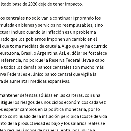
ltado base de 2020 deje de tener impacto.
os centrales no solo van a continuar ignorando los
umulada en bienes y servicios no reemplazables, sino
ctuar incluso cuando la inflación es un problema
trado que los gobiernos imponen un cambio en el
 que toma medidas de cautela. Algo que ya ha ocurrido
eurozona, Brasil o Argentina. Así, el dólar se fortalece
referencia, no porque la Reserva Federal lleva a cabo
que todos los demás bancos centrales son mucho más
a Federal es el único banco central que vigila la
ra de aumentar medidas expansivas.
mantener defensas sólidas en las carteras, con una
itigue los riesgos de unos ciclos económicos cada vez
 esperar cambios en la política monetaria, por lo
o continuado de la inflación percibida (coste de vida
o de la productividad es bajo y los salarios reales se
eo recuperándose de manera lenta, nos invita a