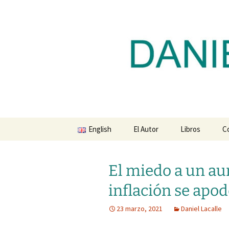
Blog de Daniel Lacalle
Saltar
al
contenido
dlacalle.
English
El Autor
Libros
C
El miedo a un au
inflación se apo
23 marzo, 2021
Daniel Lacalle